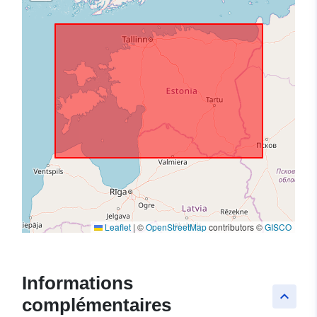
Leaflet
|
©
OpenStreetMap
contributors ©
GISCO
Informations
keyboard_arrow_up
complémentaires