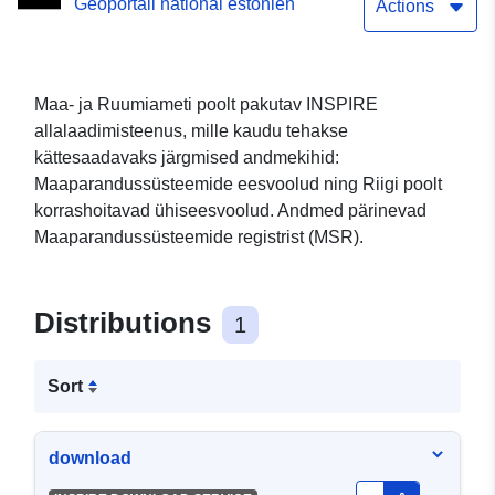
Géoportail national estonien
Actions
Maa- ja Ruumiameti poolt pakutav INSPIRE
allalaadimisteenus, mille kaudu tehakse
kättesaadavaks järgmised andmekihid:
Maaparandussüsteemide eesvoolud ning Riigi poolt
korrashoitavad ühiseesvoolud. Andmed pärinevad
Maaparandussüsteemide registrist (MSR).
Distributions
1
Sort
download