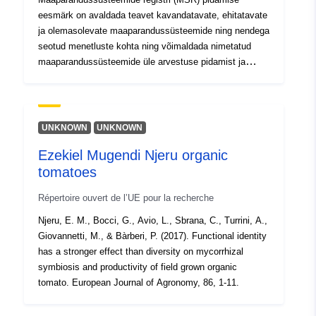
eesmärk on avaldada teavet kavandatavate, ehitatavate
ja olemasolevate maaparandussüsteemide ning nendega
seotud menetluste kohta ning võimaldada nimetatud
maaparandussüsteemide üle arvestuse pidamist ja
järelevalve teostamist.
UNKNOWN
UNKNOWN
Ezekiel Mugendi Njeru organic
tomatoes
Répertoire ouvert de l’UE pour la recherche
Njeru, E. M., Bocci, G., Avio, L., Sbrana, C., Turrini, A.,
Giovannetti, M., & Bàrberi, P. (2017). Functional identity
has a stronger effect than diversity on mycorrhizal
symbiosis and productivity of field grown organic
tomato. European Journal of Agronomy, 86, 1-11.