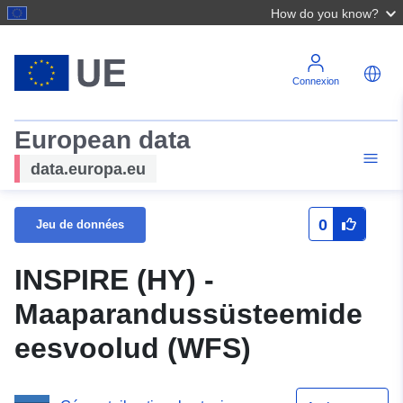
How do you know?
Connexion
European data
data.europa.eu
0
Jeu de données
INSPIRE (HY) -
Maaparandussüsteemide
eesvoolud (WFS)