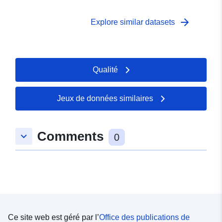
arrow_forward
Explore similar datasets
Qualité
Jeux de données similaires
Comments
keyboard_arrow_down
0
Ce site web est géré par l’
Office des publications de