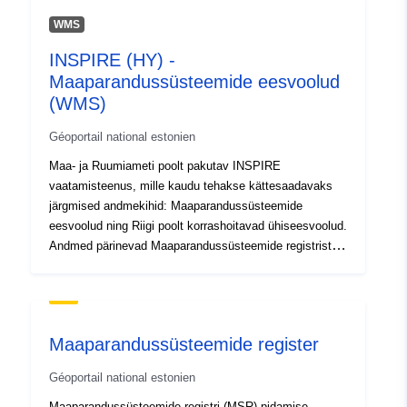
WMS
INSPIRE (HY) -
Maaparandussüsteemide eesvoolud
(WMS)
Géoportail national estonien
Maa- ja Ruumiameti poolt pakutav INSPIRE
vaatamisteenus, mille kaudu tehakse kättesaadavaks
järgmised andmekihid: Maaparandussüsteemide
eesvoolud ning Riigi poolt korrashoitavad ühiseesvoolud.
Andmed pärinevad Maaparandussüsteemide registrist
(MSR).
Maaparandussüsteemide register
Géoportail national estonien
Maaparandussüsteemide registri (MSR) pidamise