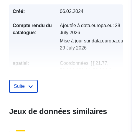
Créé:
06.02.2024
Compte rendu du
Ajoutée à data.europa.eu:
28
catalogue:
July 2026
Mise à jour sur data.europa.eu:
29 July 2026
spatial:
Coordonnées:
[ [ 21.77,
59.68 ], [ 28.21, 59.68 ], [
28.21, 57.51 ], [ 21.77, 57.51
], [ 21.77, 59.68 ] ]
Suite
Type:
Polygon
uriRef:
http://data.europa.eu/88u/dataset
Jeux de données similaires
fb4d-4cd9-bc8b-35f1ffbe128d