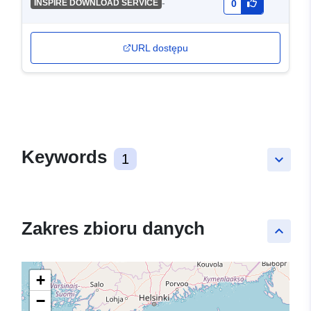
-
INSPIRE DOWNLOAD SERVICE
0
URL dostępu
Keywords
1
keyboard_arrow_down
Zakres zbioru danych
keyboard_arrow_up
+
−