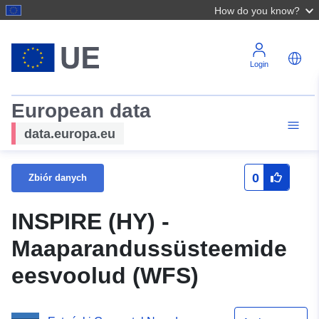
How do you know?
Login
European data
data.europa.eu
0
Zbiór danych
INSPIRE (HY) -
Maaparandussüsteemide
eesvoolud (WFS)