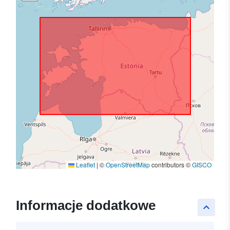
Leaflet
|
©
OpenStreetMap
contributors ©
GISCO
Informacje dodatkowe
keyboard_arrow_up