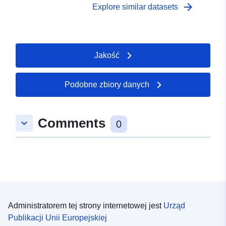
arrow_forward
Explore similar datasets
Jakość
Podobne zbiory danych
Comments
keyboard_arrow_down
0
Administratorem tej strony internetowej jest
Urząd
Publikacji Unii Europejskiej