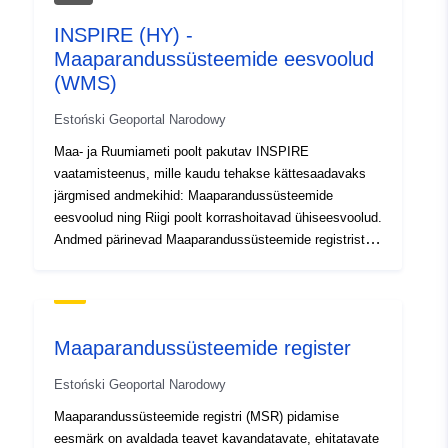
INSPIRE (HY) -
Maaparandussüsteemide eesvoolud
(WMS)
Estoński Geoportal Narodowy
Maa- ja Ruumiameti poolt pakutav INSPIRE
vaatamisteenus, mille kaudu tehakse kättesaadavaks
järgmised andmekihid: Maaparandussüsteemide
eesvoolud ning Riigi poolt korrashoitavad ühiseesvoolud.
Andmed pärinevad Maaparandussüsteemide registrist
(MSR).
Maaparandussüsteemide register
Estoński Geoportal Narodowy
Maaparandussüsteemide registri (MSR) pidamise
eesmärk on avaldada teavet kavandatavate, ehitatavate