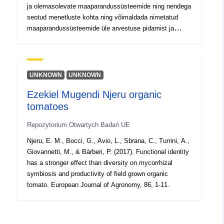
ja olemasolevate maaparandussüsteemide ning nendega
seotud menetluste kohta ning võimaldada nimetatud
maaparandussüsteemide üle arvestuse pidamist ja
järelevalve teostamist.
UNKNOWN
UNKNOWN
Ezekiel Mugendi Njeru organic
tomatoes
Repozytorium Otwartych Badań UE
Njeru, E. M., Bocci, G., Avio, L., Sbrana, C., Turrini, A.,
Giovannetti, M., & Bàrberi, P. (2017). Functional identity
has a stronger effect than diversity on mycorrhizal
symbiosis and productivity of field grown organic
tomato. European Journal of Agronomy, 86, 1-11.