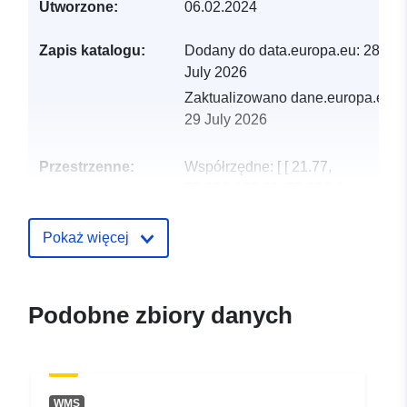
Utworzone:
06.02.2024
Zapis katalogu:
Dodany do data.europa.eu:
28
July 2026
Zaktualizowano dane.europa.eu:
29 July 2026
Przestrzenne:
Współrzędne:
[ [ 21.77,
59.68 ], [ 28.21, 59.68 ], [
28.21, 57.51 ], [ 21.77, 57.51
], [ 21.77, 59.68 ] ]
Pokaż więcej
Typ:
Polygon
uriRef:
http://data.europa.eu/88u/dataset
Podobne zbiory danych
fb4d-4cd9-bc8b-35f1ffbe128d
WMS