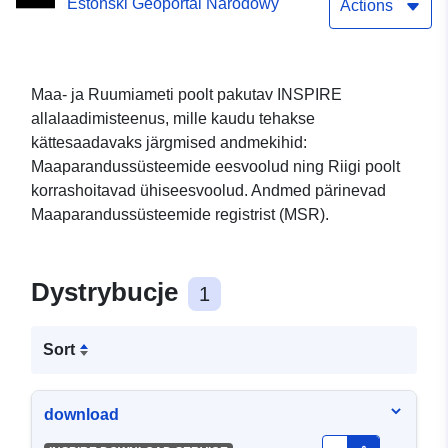
Estoński Geoportal Narodowy
Actions
Maa- ja Ruumiameti poolt pakutav INSPIRE
allalaadimisteenus, mille kaudu tehakse
kättesaadavaks järgmised andmekihid:
Maaparandussüsteemide eesvoolud ning Riigi poolt
korrashoitavad ühiseesvoolud. Andmed pärinevad
Maaparandussüsteemide registrist (MSR).
Dystrybucje
1
Sort
download