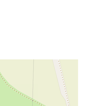
Bron:
http://data.europa.eu/eli/reg/2009/97
6
http://data.europa.eu/88u/dataset/2e
d7763e-b638-4dab-a564-
c610400cd878