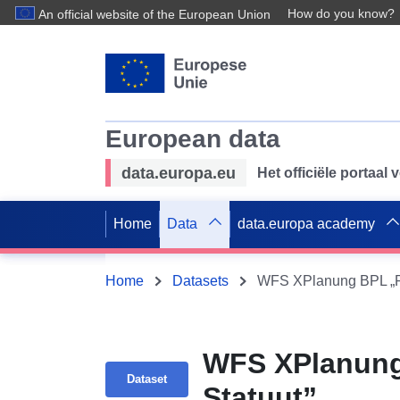
How do you know?
An official website of the European Union
European data
data.europa.eu
Het officiële portaal
Home
Data
data.europa academy
Home
Datasets
WFS XPlanung BPL „Re
WFS XPlanung
Dataset
Statuut”