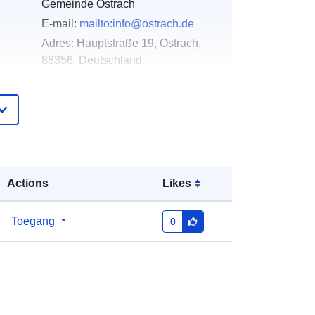
Gemeinde Ostrach
E-mail:
mailto:info@ostrach.de
Adres:
Hauptstraße 19, Ostrach,
88356, Deutschland
URL:
http://www.ostrach.de
ister
Toegevoegd aan data.europa.eu:
10
June 2023
Bijgewerkt op data.europa.eu:
07
March 2026
Actions
Likes
Coördinaten:
[ [ 9.389434,
Toegang
0
47.9337856 ], [ 9.3903221,
47.9337856 ], [ 9.3903221,
47.9331754 ], [ 9.389434,
47.9331754 ], [ 9.389434,
47.9337856 ] ]
Soort:
Polygon