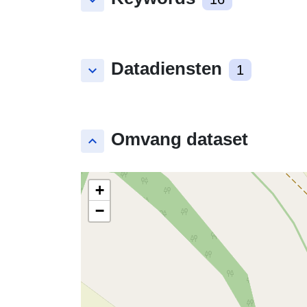
keyboard_arrow_down
Datadiensten
keyboard_arrow_down
1
Omvang dataset
keyboard_arrow_up
+
−