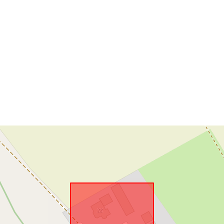
Ruimtelijk
hulpmiddel:
Is conform:
uriRef: