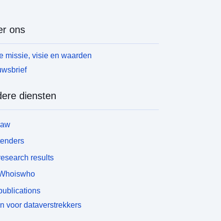
r ons
 missie, visie en waarden
wsbrief
ere diensten
law
tenders
esearch results
Whoiswho
ublications
n voor dataverstrekkers