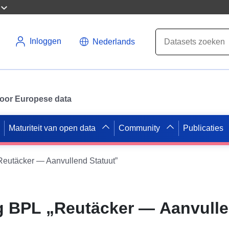
Inloggen
Nederlands
 voor Europese data
Maturiteit van open data
Community
Publicaties
utäcker — Aanvullend Statuut”
 BPL „Reutäcker — Aanvull