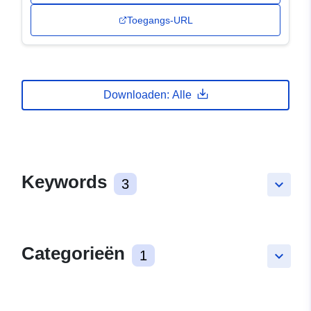
Toegangs-URL
Downloaden: Alle
Keywords
3
keyboard_arrow_down
Categorieën
1
keyboard_arrow_down