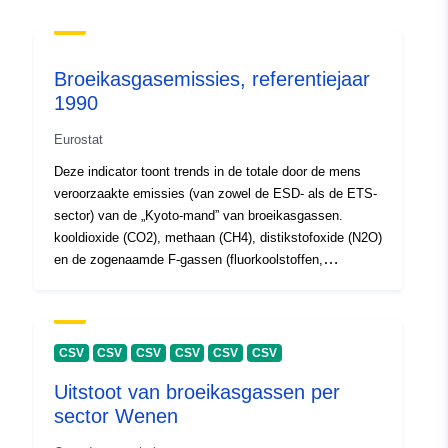
E-mail:
mailto:bauordnung@wesel.de
Broeikasgasemissies, referentiejaar
Catalogusregister
Toegevoegd aan data.europa.eu:
1990
:
03 June 2026
Bijgewerkt op data.europa.eu:
01
Eurostat
August 2026
Deze indicator toont trends in de totale door de mens
veroorzaakte emissies (van zowel de ESD- als de ETS-
Identificatoren:
2fc44432-0d22-4935-a5a3-
sector) van de „Kyoto-mand” van broeikasgassen.
kooldioxide (CO2), methaan (CH4), distikstofoxide (N2O)
40a6fa6fadfd
en de zogenaamde F-gassen (fluorkoolstoffen,
perfluorkoolstoffen, stikstoftriflouride (NF3) en
uriRef:
http://data.europa.eu/88u/dataset/
zwavelhexafluoride (SF6)). Deze gassen worden
0d22-4935-a5a3-40a6fa6fadfd
samengevoegd tot één eenheid met behulp van
gasspecifieke aardopwarmingsvermogen (GWP)
CSV
CSV
CSV
CSV
CSV
CSV
factoren. De geaggregeerde broeikasgasemissies
Uitstoot van broeikasgassen per
worden uitgedrukt in eenheden van CO2-equivalenten.
sector Wenen
De indicator omvat geen emissies en verwijderingen in
verband met landgebruik, verandering in landgebruik en