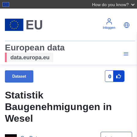
How do you know?
Inloggen
European data
data.europa.eu
0
Dataset
Statistik
Baugenehmigungen in
Wesel