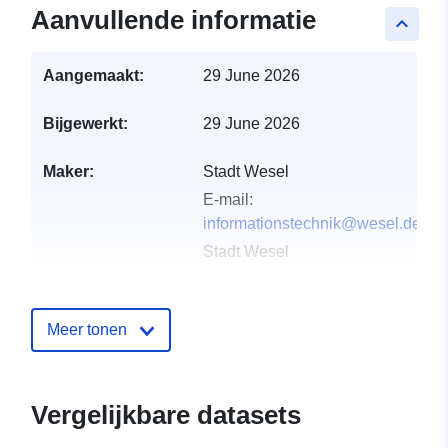
Aanvullende informatie
keyboard_arrow_up
Aangemaakt:
29 June 2026
Bijgewerkt:
29 June 2026
Maker:
Stadt Wesel
E-mail:
informationstechnik@wesel.de
Stadt Wesel
E-mail:
informationstechnik@wesel.de
Meer tonen
Uitgever:
Offenesdatenportal
Contactpunt:
Team Bauordnung und
Vergelijkbare datasets
Denkmalschutz