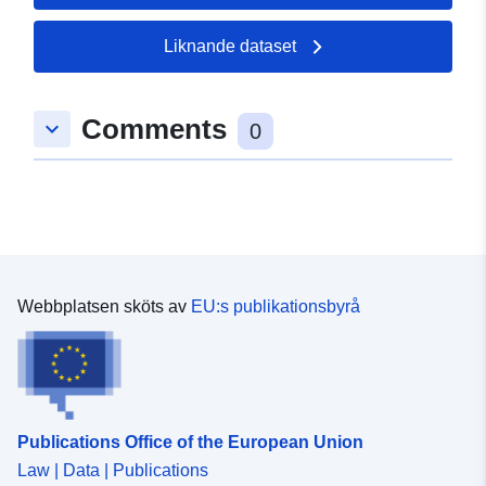
49.7404 ], [ 8.16765,
49.7404 ], [ 8.16765,
Liknande dataset
49.7416 ] ]
Typ:
Polygon
Comments
keyboard_arrow_down
0
Rumslig resurs:
uriRef:
http://data.europa.eu/88u/dataset
79c9-ec13-44e0-8c4ad6a0dedc
Webbplatsen sköts av
EU:s publikationsbyrå
Publications Office of the European Union
Law | Data | Publications