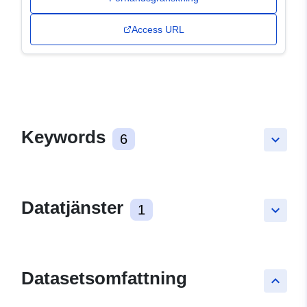
Access URL
Keywords
6
keyboard_arrow_down
Datatjänster
1
keyboard_arrow_down
Datasetsomfattning
keyboard_arrow_up