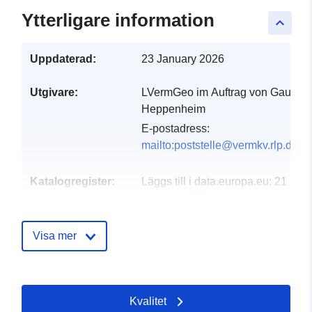
Ytterligare information
keyboard_arrow_up
Uppdaterad:
23 January 2026
Utgivare:
LVermGeo im Auftrag von Gau-
Heppenheim
E-postadress:
mailto:poststelle@vermkv.rlp.de
Katalogregister:
Läggs till i data.europa.eu:
21
February 2026
Uppdaterad på data.europa.eu:
26 April 2026
Visa mer
Spatial:
Koordinater:
[ [ 8.16765,
49.7416 ], [ 8.17276,
Kvalitet
49.7416 ], [ 8.17276,