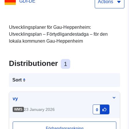
GDI-DE
Actions
Utvecklingsplaner för Gau-Heppenheim:
Utvecklingsplan – Förtydligandestadga – för den
lokala kommunen Gau-Heppenheim
Distributioner
1
Sort
vy
23 January 2026
WMS
0
Förhandsgranskning