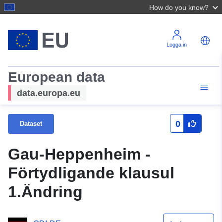
How do you know?
Logga in
European data
data.europa.eu
0
Dataset
Gau-Heppenheim -
Förtydligande klausul
1.Ändring