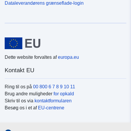
Dataleverandørens grænseflade-login
Dette website forvaltes af
europa.eu
Kontakt EU
Ring til os på
00 800 6 7 8 9 10 11
Brug andre muligheder
for opkald
Skriv til os via
kontaktformularen
Besøg os i et af
EU-centrene
Sociale medier