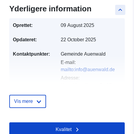
Yderligere information
keyboard_arrow_up
Oprettet:
09 August 2025
Opdateret:
22 October 2025
Kontaktpunkter:
Gemeinde Auenwald
E-mail:
mailto:info@auenwald.de
Adresse:
Lippoldsweilerstraße 15,
Auenwald, 71549,
Deutschland
Vis mere
Webadresse:
http://www.auenwald.de
Kvalitet
Fortegnelse over
Tilføjet til data.europa.eu:
21