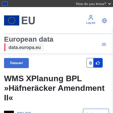
How do you know?
Log ind
European data
data.europa.eu
0
Datasæt
WMS XPlanung BPL
»Häfneräcker Amendment
II«