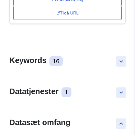
Tilgå URL
Keywords
16
keyboard_arrow_down
Datatjenester
1
keyboard_arrow_down
Datasæt omfang
keyboard_arrow_up