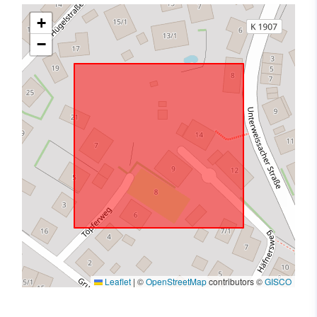
+
−
Leaflet
|
©
OpenStreetMap
contributors ©
GISCO