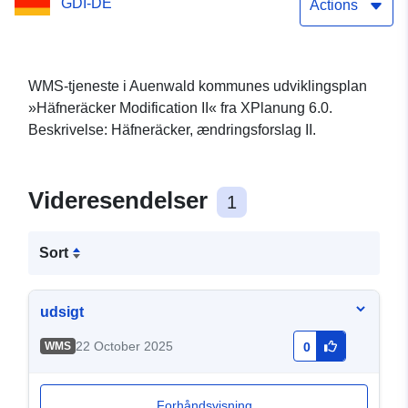
GDI-DE
Actions
WMS-tjeneste i Auenwald kommunes udviklingsplan
»Häfneräcker Modification II« fra XPlanung 6.0.
Beskrivelse: Häfneräcker, ændringsforslag II.
Videresendelser
1
Sort
udsigt
22 October 2025
WMS
0
Forhåndsvisning