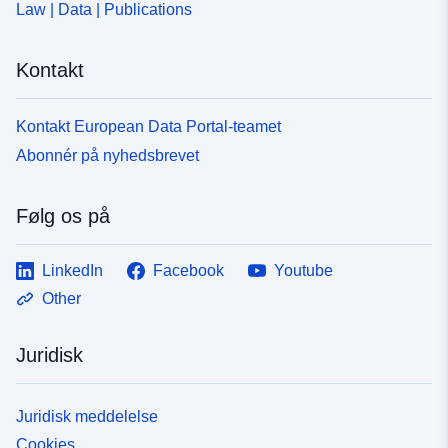
Law | Data | Publications
uriRef:
http://data.europa.eu/88u/dataset
c706-4fc7-b9ce-3ff2eece4b82
Kontakt
Kontakt European Data Portal-teamet
Abonnér på nyhedsbrevet
Følg os på
LinkedIn
Facebook
Youtube
Other
Juridisk
Juridisk meddelelse
Cookies