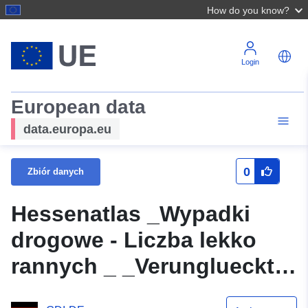
How do you know?
Login
European data
data.europa.eu
0
Zbiór danych
Hessenatlas _Wypadki
drogowe - Liczba lekko
rannych _ _Verunglueckte
_Powiaty rządowe