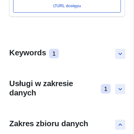
URL dostępu
Keywords
1
keyboard_arrow_down
Usługi w zakresie
1
keyboard_arrow_down
danych
Zakres zbioru danych
keyboard_arrow_up