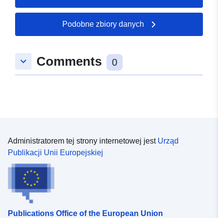
49.379316 ], [ 7.698124,
51.657896 ] ]
Podobne zbiory danych
Typ:
Polygon
Comments
keyboard_arrow_down
Zasoby
0
przestrzenne:
uriRef:
http://data.europa.eu/88u/dataset/
631c-2a2d-b442-5dc72c690204
Administratorem tej strony internetowej jest
Urząd
Publikacji Unii Europejskiej
Publications Office of the European Union