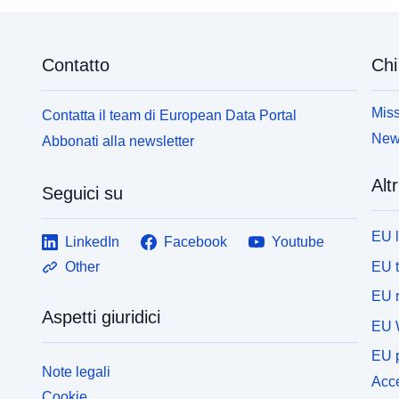
Contatto
Chi
Miss
Contatta il team di European Data Portal
News
Abbonati alla newsletter
Altr
Seguici su
EU 
LinkedIn
Facebook
Youtube
EU 
Other
EU r
Aspetti giuridici
EU 
EU p
Note legali
Acce
Cookie