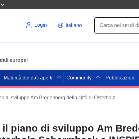
Login
italiano
i dati europei
Maturità dei dati aperti
Community
Pubblicazioni
ATOM alimenta il piano di sviluppo Am Bredenberg della città di Osterholz-Scharmbeck a INSPIRE PLU
il piano di sviluppo Am Bre