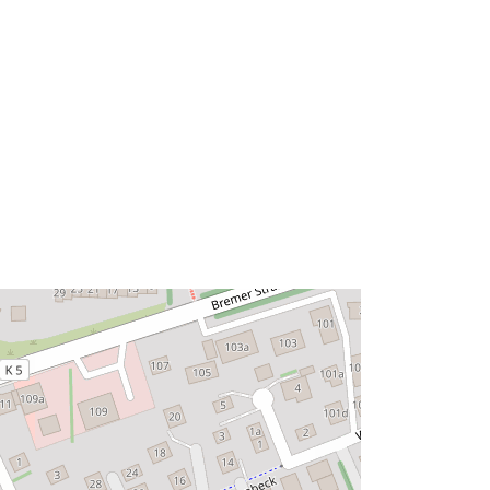
53.2142347 ], [ 8.7767603,
53.2164346 ] ]
Tipo:
Polygon
ale:
Risorsa:
http://data.europa.eu/eli/reg/2009/97
6
http://data.europa.eu/88u/dataset/30
3dac9e-bb03-4953-9512-
cec04b78da6d