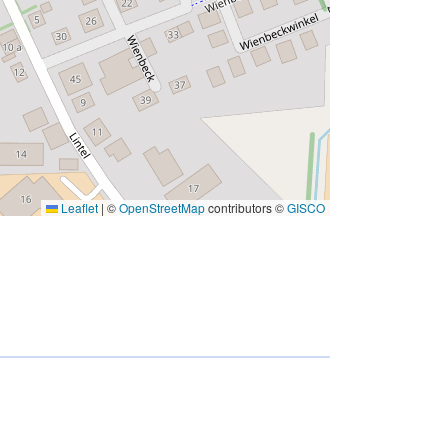
Leaflet
|
©
OpenStreetMap
contributors ©
GISCO