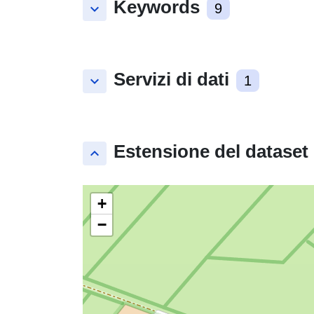
Keywords
keyboard_arrow_down
9
Servizi di dati
keyboard_arrow_down
1
Estensione del dataset
keyboard_arrow_up
+
−