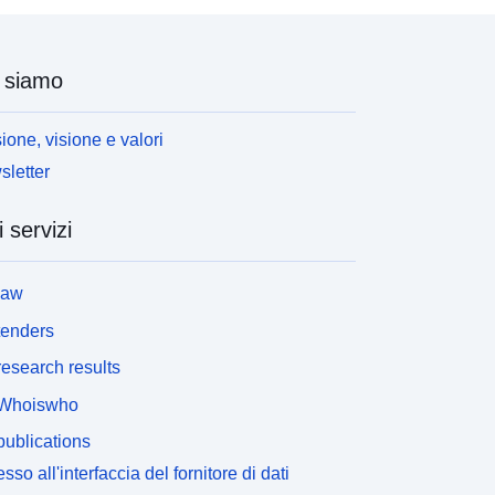
 siamo
ione, visione e valori
letter
i servizi
law
tenders
esearch results
Whoiswho
ublications
sso all'interfaccia del fornitore di dati