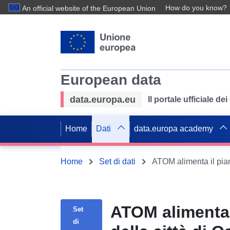
How do you know?
An official website of the European Union
European data
data.europa.eu
Il portale ufficiale de
Home
Dati
data.europa academy
Home
Set di dati
ATOM alimenta 
Set
di