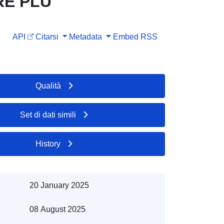
IRE PLU
API
Citarsi
Metadata
Embed
RSS
Qualità
Set di dati simili
History
20 January 2025
08 August 2025