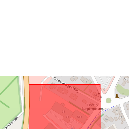
Risorsa spazi
Conforme a:
uriRef: