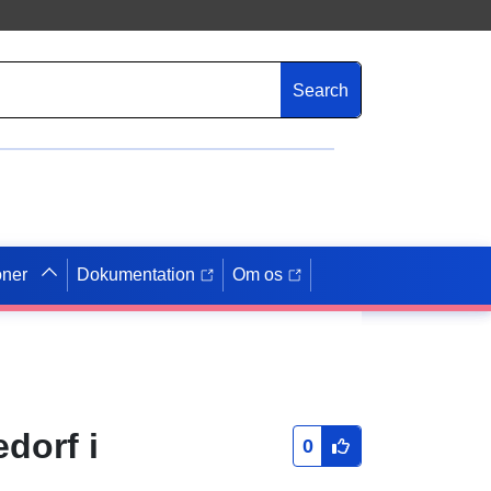
Search
oner
Dokumentation
Om os
dorf i
0