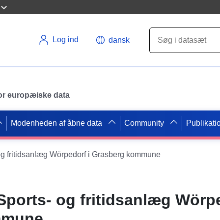
Log ind
dansk
 for europæiske data
Modenheden af åbne data
Community
Publikati
g fritidsanlæg Wörpedorf i Grasberg kommune
ports- og fritidsanlæg Wörpe
mmune