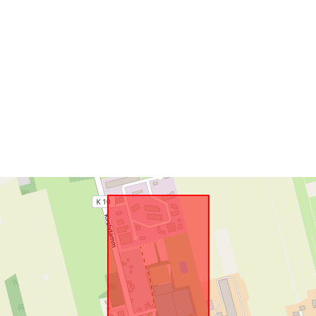
Rumlig
ressource:
Svarer til:
uriRef: