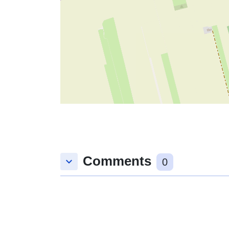
Comments
keyboard_arrow_down
0