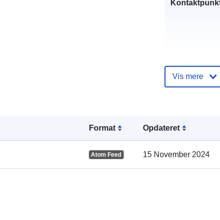
Kontaktpunkt
Vis mere
Format
Opdateret
Fortegnelse 
kataloger:
15 November 2024
Atom Feed
Fysiske: