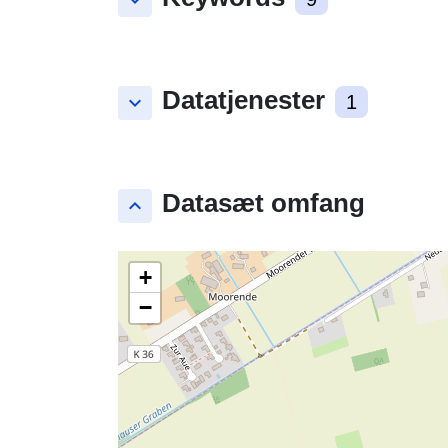
keyboard_arrow_down
Datatjenester
keyboard_arrow_down
1
Datasæt omfang
keyboard_arrow_up
+
−