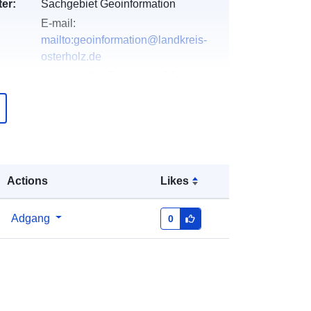
er:
Sachgebiet Geoinformation
E-mail:
mailto:geoinformation@landkreis-
osterholz.de
Adresse:
Am Osterholze 2A,
Osterholz-Scharmbeck, 27711,
Deutschland
Webadresse:
https://www.landkreis-
osterholz.de/buergerservice/verwalt
ung/sachgebiet-geo...
Actions
Likes
over
Tilføjet til data.europa.eu:
21
February 2026
Adgang
0
Opdateret på data.europa.eu:
26
April 2026
Koordinater:
[ [ 8.9792205,
53.1923643 ], [ 8.9853386,