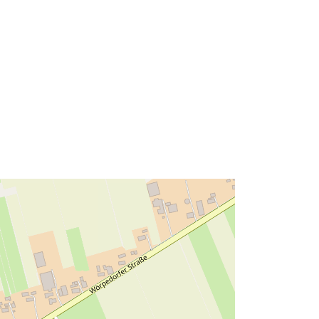
53.1923643 ], [ 8.9853386,
53.1834004 ], [ 8.9792205,
53.1834004 ], [ 8.9792205,
53.1923643 ] ]
Type:
Polygon
Ressource:
http://data.europa.eu/eli/reg/2009/97
6
http://data.europa.eu/88u/dataset/30
3e73f8-a849-4cd6-9d8e-
e758a9650299