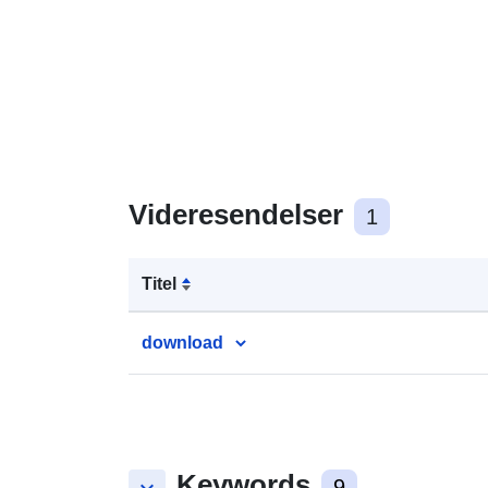
Videresendelser
1
Titel
download
Keywords
9