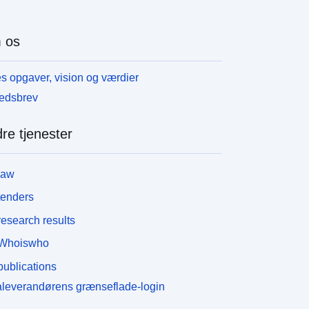
 os
s opgaver, vision og værdier
edsbrev
re tjenester
law
tenders
esearch results
Whoiswho
ublications
leverandørens grænseflade-login