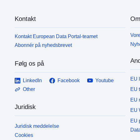
Kontakt
Om
Vore
Kontakt European Data Portal-teamet
Nyh
Abonnér på nyhedsbrevet
And
Følg os på
EU 
LinkedIn
Facebook
Youtube
EU 
Other
EU r
Juridisk
EU 
EU p
Juridisk meddelelse
Data
Cookies