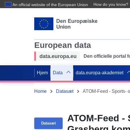
How do you know?
An official website of the European Union
European data
data.europa.eu
Den officielle portal
Hjem
Data
data.europa-akademiet
Home
Datasæt
ATOM-Feed - Sports- o
ATOM-Feed - S
Datasæt
Grasberg ko