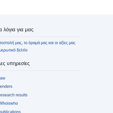
α λόγια για μας
οστολή μας, το όραμά μας και οι αξίες μας
ερωτικό δελτίο
ες υπηρεσίες
law
tenders
esearch results
Whoiswho
ublications