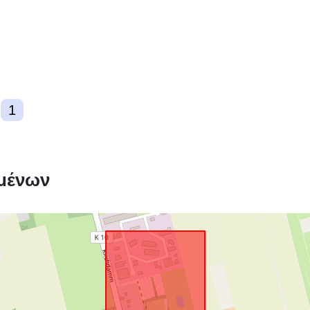
Χωρικός:
1
Πόρος χωρι
μένων
δεδομένων:
Συμμόρφωση
uriRef: