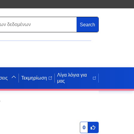
Search
Λίγα λόγια για
σεις
Τεκμηρίωση
μας
του δήμου Grasberg
0