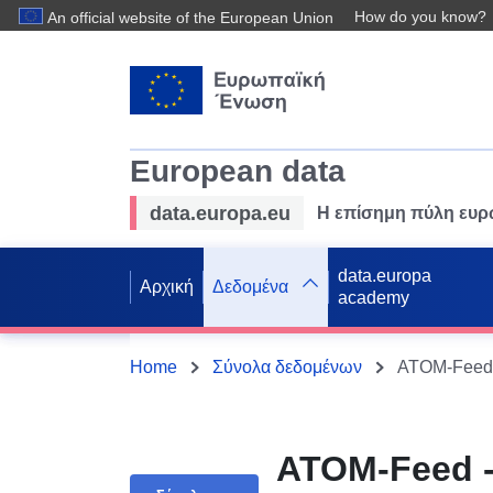
How do you know?
An official website of the European Union
European data
data.europa.eu
Η επίσημη πύλη ευ
data.europa
Αρχική
Δεδομένα
academy
Home
Σύνολα δεδομένων
ATOM-Feed -