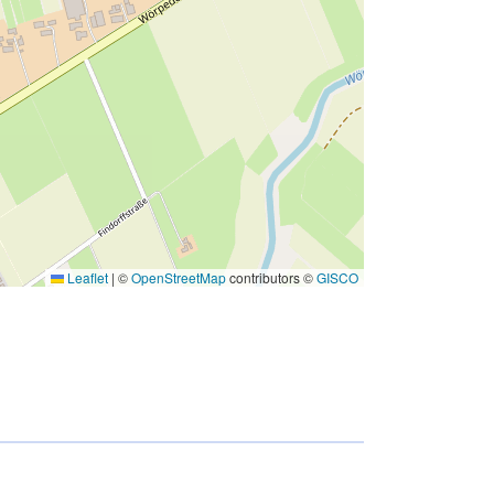
e758a9650299
Leaflet
|
©
OpenStreetMap
contributors ©
GISCO