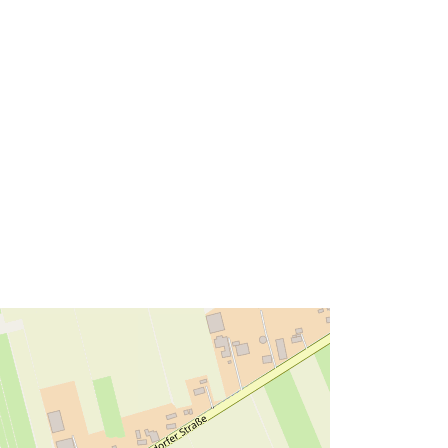
Συντεταγμένες:
[ [ 8.9792205,
53.1923643 ], [ 8.9853386,
53.1923643 ], [ 8.9853386,
53.1834004 ], [ 8.9792205,
53.1834004 ], [ 8.9792205,
53.1923643 ] ]
Τύπος:
Polygon
κών
 με:
Πόρος:
http://data.europa.eu/eli/reg/2009/97
6
http://data.europa.eu/88u/dataset/30
3e73f8-a849-4cd6-9d8e-