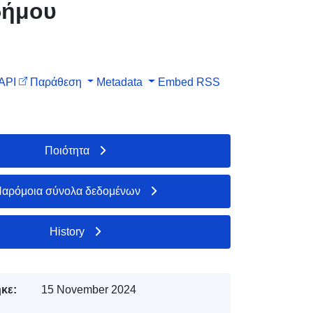
δήμου
API
Παράθεση
Metadata
Embed
RSS
Ποιότητα
αρόμοια σύνολα δεδομένων
History
κε:
15 November 2024