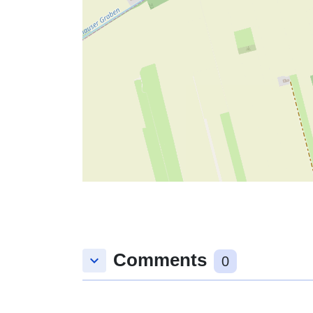
Comments
keyboard_arrow_down
0