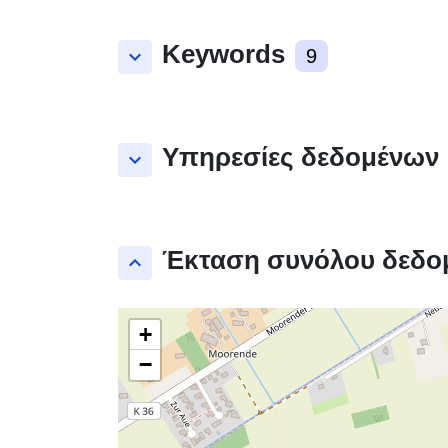
Keywords
keyboard_arrow_down
9
Υπηρεσίες δεδομένων
keyboard_arrow_down
Έκταση συνόλου δεδο
keyboard_arrow_up
+
−