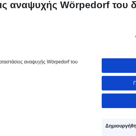
ις αναψυχής Wörpedorf του 
καταστάσεις αναψυχής Wörpedorf του
Π
Δημιουργήθη