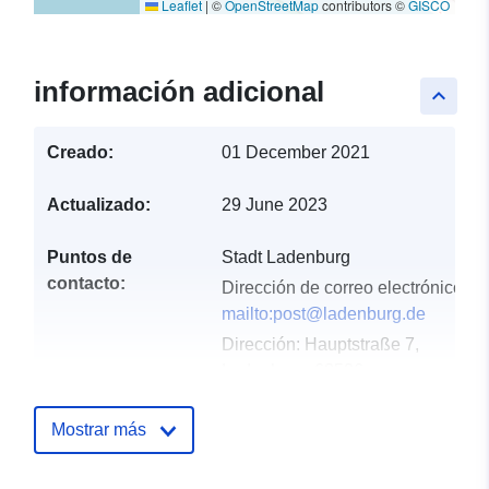
Leaflet
|
©
OpenStreetMap
contributors ©
GISCO
información adicional
keyboard_arrow_up
Creado:
01 December 2021
Actualizado:
29 June 2023
Puntos de
Stadt Ladenburg
contacto:
Dirección de correo electrónico:
mailto:post@ladenburg.de
Dirección:
Hauptstraße 7,
Ladenburg, 68526,
Deutschland
URL:
http://www.ladenburg.de
Mostrar más
Registro del
Añadido a data.europa.eu:
24