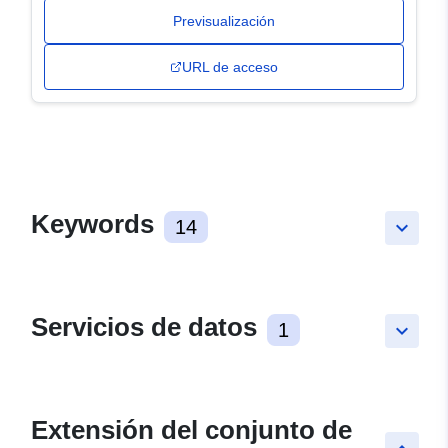
Previsualización
URL de acceso
Keywords
14
keyboard_arrow_down
Servicios de datos
1
keyboard_arrow_down
Extensión del conjunto de