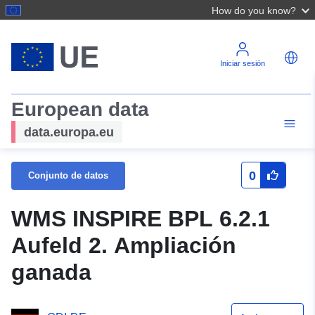
How do you know?
Iniciar sesión
European data
data.europa.eu
0
Conjunto de datos
WMS INSPIRE BPL 6.2.1
Aufeld 2. Ampliación
ganada