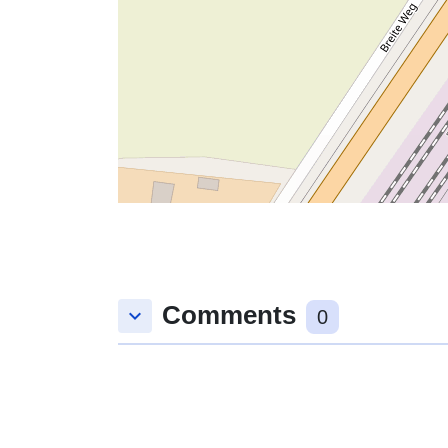
Comments
keyboard_arrow_down
0