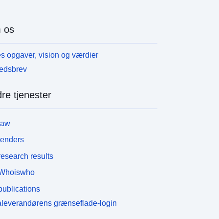
 os
s opgaver, vision og værdier
edsbrev
re tjenester
law
tenders
esearch results
Whoiswho
ublications
leverandørens grænseflade-login