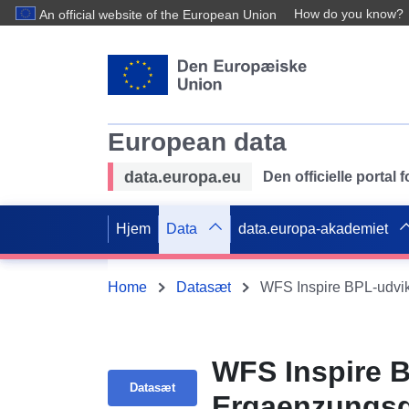
How do you know?
An official website of the European Union
European data
data.europa.eu
Den officielle portal
Hjem
Data
data.europa-akademiet
Home
Datasæt
WFS Inspire BPL-udvik
WFS Inspire B
Datasæt
Ergaenzungs