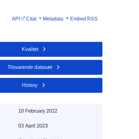
API
Citat
Metadata
Embed
RSS
Kvalitet
Tilsvarende datasæt
History
10 February 2022
03 April 2023