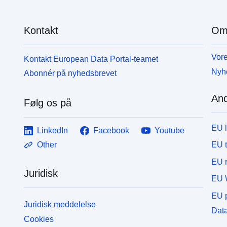
Kontakt
Om
Vore
Kontakt European Data Portal-teamet
Nyh
Abonnér på nyhedsbrevet
And
Følg os på
EU 
LinkedIn
Facebook
Youtube
EU 
Other
EU r
Juridisk
EU 
EU p
Juridisk meddelelse
Data
Cookies