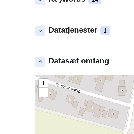
keyboard_arrow_down
Datatjenester
keyboard_arrow_down
1
Datasæt omfang
keyboard_arrow_up
+
−