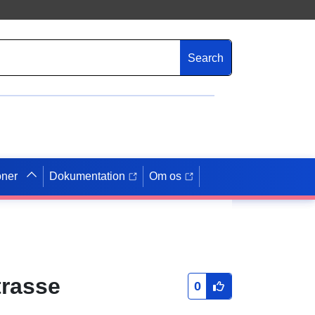
Search
oner
Dokumentation
Om os
trasse
0