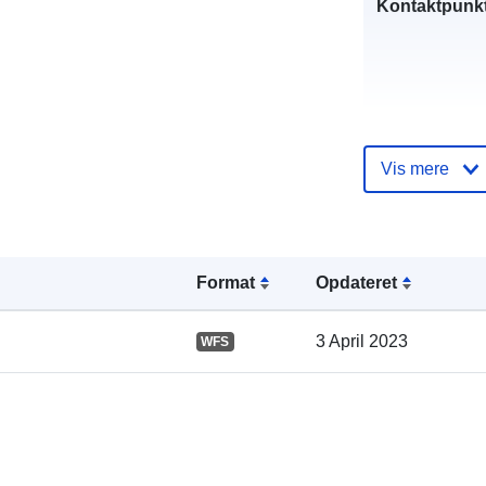
Kontaktpunkt
Vis mere
Fortegnelse 
kataloger:
Format
Opdateret
3 April 2023
WFS
Fysiske: