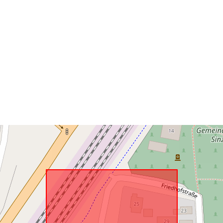
Rumlig
ressource:
uriRef: