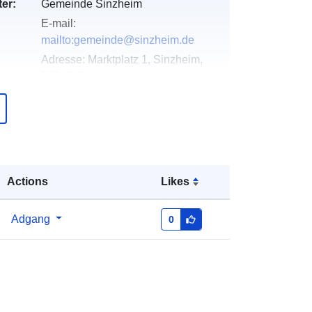
er:
Gemeinde Sinzheim
E-mail:
mailto:gemeinde@sinzheim.de
Adresse:
Marktplatz 1, Sinzheim,
76547, Deutschland
Webadresse:
http://www.sinzheim.de
over
Tilføjet til data.europa.eu:
21
February 2026
Actions
Likes
Opdateret på data.europa.eu:
26
April 2026
Adgang
0
Koordinater:
[ [ 8.1614072,
48.7633807 ], [ 8.1628209,
48.7633807 ], [ 8.1628209,
48.7626071 ], [ 8.1614072,
48.7626071 ], [ 8.1614072,