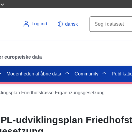
Log ind
dansk
 for europæiske data
Modenheden af åbne data
Community
Publikati
lingsplan Friedhofstrasse Ergaenzungsgesetzung
PL-udviklingsplan Friedhofs
gesetzung