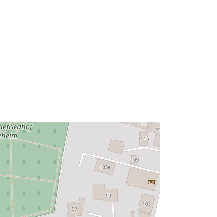
48.7633807 ] ]
Type:
Polygon
http://data.europa.eu/88u/dataset/30
40b9df-2003-431c-be04-
4796704aab97