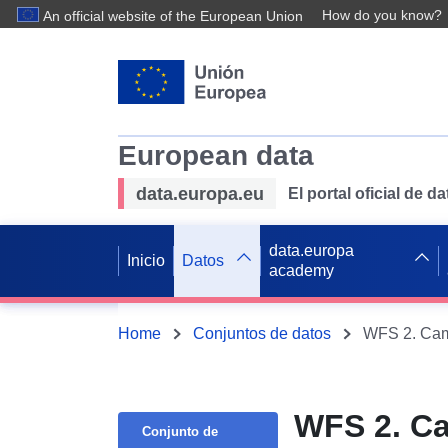
How do you know?
An official website of the European Union
European data
data.europa.eu
El portal oficial de 
data.europa
Inicio
Datos
academy
Home
Conjuntos de datos
WFS 2. Camb
WFS 2. Ca
Conjunto de