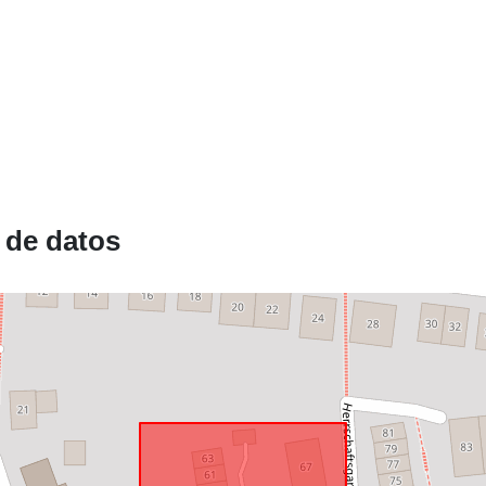
Recursos
espacial:
Conforme a:
 de datos
uriRef: