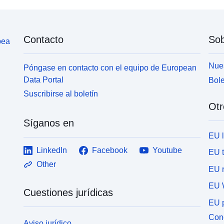
Contacto
Sob
pea
Nues
Póngase en contacto con el equipo de European
Data Portal
Bole
Suscribirse al boletín
Otr
Síganos en
EU 
LinkedIn
Facebook
Youtube
EU 
Other
EU r
EU 
Cuestiones jurídicas
EU p
Cone
Aviso jurídico