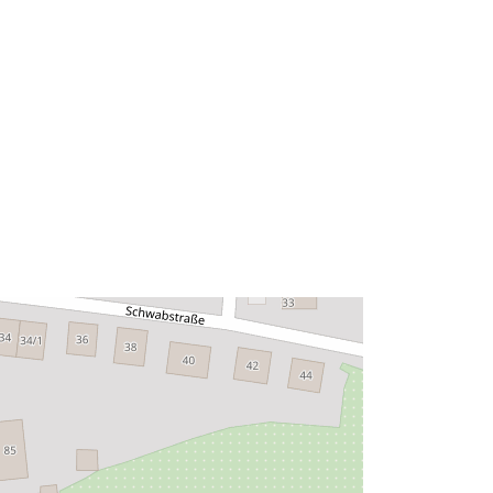
48.6846785 ], [ 9.0208644,
48.6852448 ] ]
Tipo:
Polygon
Recurso:
http://data.europa.eu/eli/reg/2009/97
6
http://data.europa.eu/88u/dataset/30
41178e-2a04-4e82-a804-
dc6e5d2e36f9