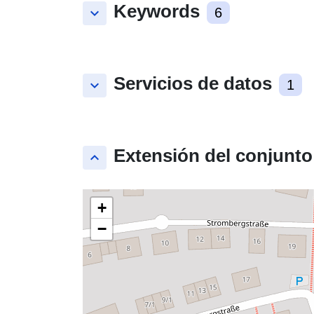
Keywords
keyboard_arrow_down
6
Servicios de datos
keyboard_arrow_down
1
Extensión del conjunto
keyboard_arrow_up
+
−