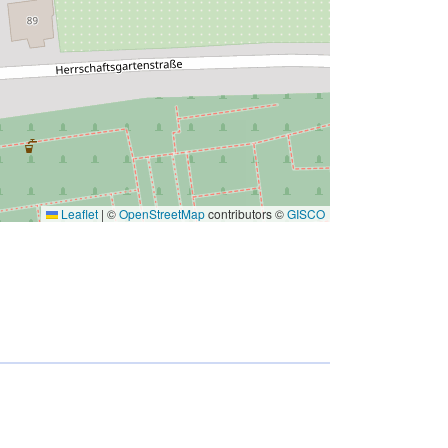
Leaflet
|
©
OpenStreetMap
contributors ©
GISCO