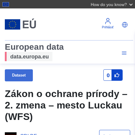
How do you know?
Prihlásiť
European data
data.europa.eu
0
Dataset
Zákon o ochrane prírody –
2. zmena – mesto Luckau
(WFS)