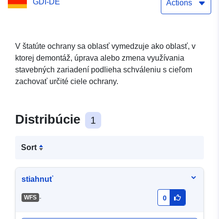
GDI-DE
Actions
V štatúte ochrany sa oblasť vymedzuje ako oblasť, v
ktorej demontáž, úprava alebo zmena využívania
stavebných zariadení podlieha schváleniu s cieľom
zachovať určité ciele ochrany.
Distribúcie
1
Sort
stiahnuť
-
WFS
0