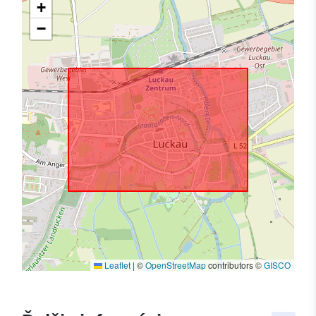
+
−
Leaflet
|
©
OpenStreetMap
contributors ©
GISCO