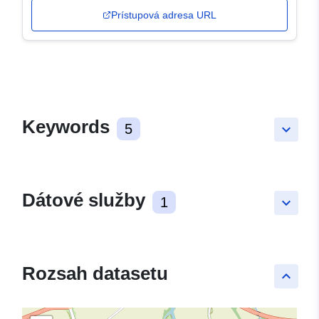
Prístupová adresa URL
Keywords
5
keyboard_arrow_down
Dátové služby
1
keyboard_arrow_down
Rozsah datasetu
keyboard_arrow_up