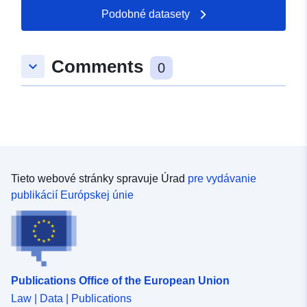
51.8489 ], [ 13.7026,
Podobné datasety
51.8489 ], [ 13.7026,
51.8581 ] ]
Comments
keyboard_arrow_down
Typ:
Polygon
0
Priestorové
zdroje:
Identifikátory:
https://registry.gdi-
de.org/id/de.bb.metadata/304228b
Tieto webové stránky spravuje Úrad
pre vydávanie
f70b-4564-ad77-0065f5aae94b
publikácií Európskej únie
uriRef:
http://data.europa.eu/88u/dataset
f70b-4564-ad77-0065f5aae94b
Publications Office of the European Union
Law | Data | Publications