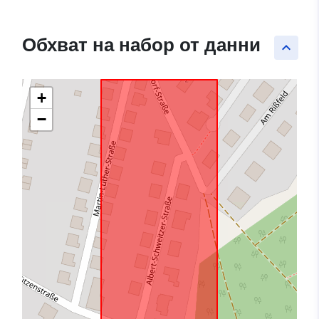
Обхват на набор от данни
keyboard_arrow_up
+
−