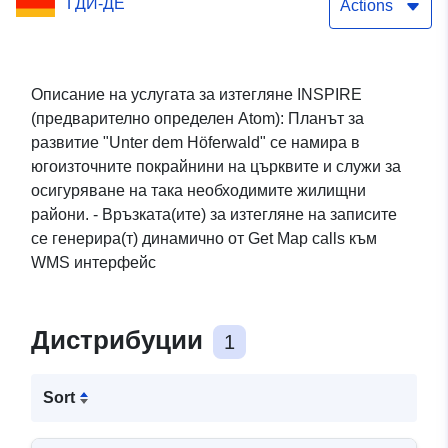
ГДИ-ДЕ
Höferwald
Actions
Описание на услугата за изтегляне INSPIRE
(предварително определен Atom): Планът за
развитие "Unter dem Höferwald" се намира в
югоизточните покрайнини на църквите и служи за
осигуряване на така необходимите жилищни
райони. - Връзката(ите) за изтегляне на записите
се генерира(т) динамично от Get Map calls към
WMS интерфейс
Дистрибуции
1
Sort