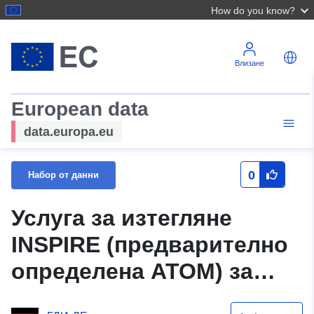
How do you know?
Влизане
European data
data.europa.eu
0
Набор от данни
Услуга за изтегляне
INSPIRE (предварително
определена ATOM) за
набор от данни Unter dem