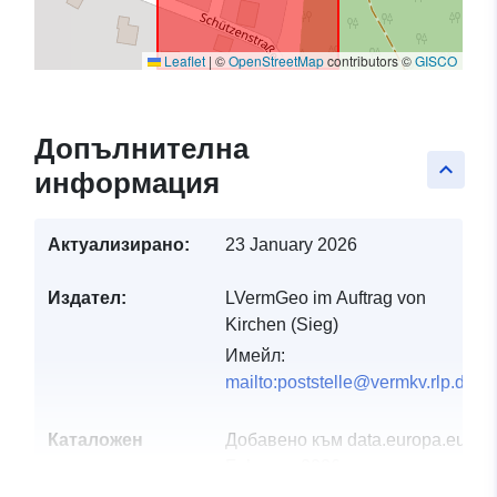
Leaflet
|
©
OpenStreetMap
contributors ©
GISCO
Допълнителна
keyboard_arrow_up
информация
Актуализирано:
23 January 2026
Издател:
LVermGeo im Auftrag von
Kirchen (Sieg)
Имейл:
mailto:poststelle@vermkv.rlp.de
Каталожен
Добавено към data.europa.eu:
21
запис:
February 2026