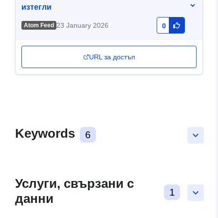
изтегли
23 January 2026
Atom Feed
0
URL за достъп
Keywords
6
keyboard_arrow_down
Услуги, свързани с
1
keyboard_arrow_down
данни