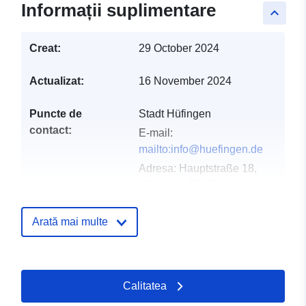
Informații suplimentare
keyboard_arrow_up
Creat:
29 October 2024
Actualizat:
16 November 2024
Puncte de
Stadt Hüfingen
contact:
E-mail:
mailto:info@huefingen.de
Adresa:
Hauptstraße 18,
Hüfingen, 78183,
Deutschland
Adresă URL:
Arată mai multe
http://www.huefingen.de
Registru catalog:
Adăugat la data.europa.eu:
24 Jan
Calitatea
2026