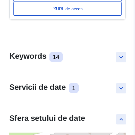
URL de acces
Keywords
14
keyboard_arrow_down
Servicii de date
1
keyboard_arrow_down
Sfera setului de date
keyboard_arrow_up