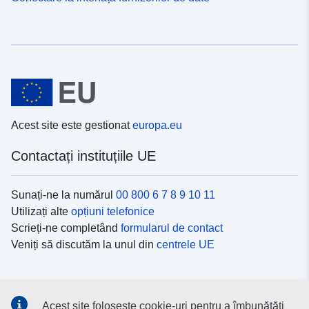
Acest site este gestionat
europa.eu
Contactați instituțiile UE
Sunați-ne la numărul
00 800 6 7 8 9 10 11
Utilizați alte
opțiuni telefonice
Scrieți-ne completând
formularul de contact
Veniți să discutăm la unul din
centrele UE
Platformele de comunicare socială
Acest site folosește cookie-uri pentru a îmbunătăți