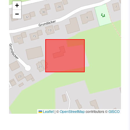
+
−
Leaflet
|
©
OpenStreetMap
contributors ©
GISCO