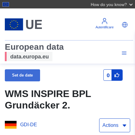
How do you know?
Autentificare
European data
data.europa.eu
0
Set de date
WMS INSPIRE BPL
Grundäcker 2.
GDI-DE
Actions