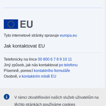
Tyto internetové stránky spravuje
europa.eu
Jak kontaktovat EU
Telefonicky na lince
00 800 6 7 8 9 10 11
Jiný způsob, jak nás kontaktovat
po telefonu
Písemně, pomocí
kontaktního formuláře
Osobně, v
kontaktním místě EU
Sociální média
V rámci zkvalitňování našich služeb uživatelům na
Vyhledávání informačních kanálů EU v
sociálních médiích
těchto stránkách používáme cookies