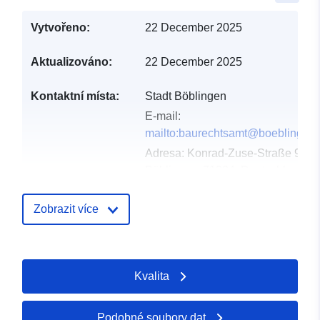
Vytvořeno:
22 December 2025
Aktualizováno:
22 December 2025
Kontaktní místa:
Stadt Böblingen
E-mail:
mailto:baurechtsamt@boeblingen
Adresa:
Konrad-Zuse-Straße 90,
Böblingen, 71034, Deutschland
Adresa URL:
http://www.boeblingen.de
Zobrazit více
Katalogový
Přidáno do data.europa.eu:
záznam:
24 January 2026
Kvalita
Aktualizace údajů.europa.eu:
26 April 2026
Podobné soubory dat