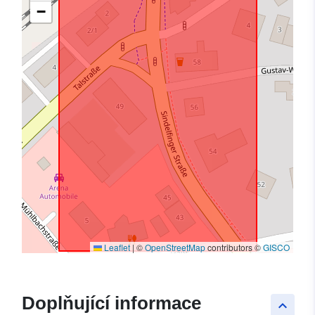
−
Leaflet
|
©
OpenStreetMap
contributors ©
GISCO
Doplňující informace
keyboard_arrow_up