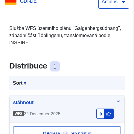
GDI-DE
Actions
Služba WFS územního plánu "Galgenbergsüdhang",
západní část Böblingenu, transformovaná podle
INSPIRE.
Distribuce
1
Sort
stáhnout
22 December 2025
WFS
0
Adresa URL pro přístup