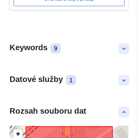
Keywords
9
keyboard_arrow_down
Datové služby
1
keyboard_arrow_down
Rozsah souboru dat
keyboard_arrow_up
+