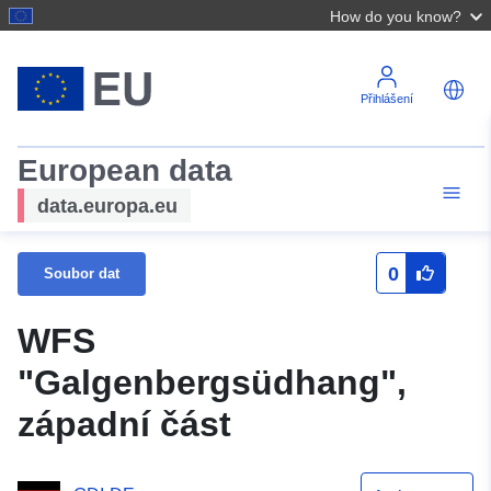
How do you know?
Přihlášení
European data
data.europa.eu
0
Soubor dat
WFS
"Galgenbergsüdhang",
západní část