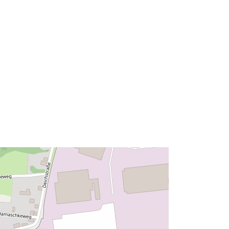
53.1543454 ] ]
Rūšis:
Polygon
lius:
Išteklius:
http://data.europa.eu/eli/reg/2009/97
6
http://data.europa.eu/88u/dataset/30
465218-7bd7-4616-94c5-
0419edac9cf2