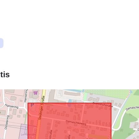
Erdvinis ištek
Atitinka:
tis
uriRef: