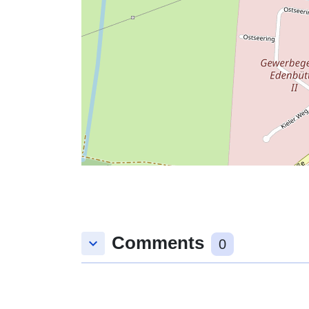
Comments
keyboard_arrow_down
0