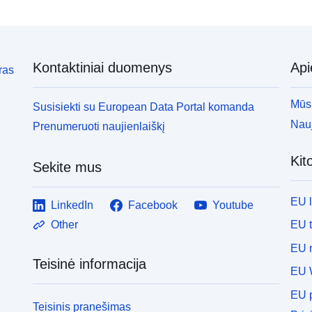
Kontaktiniai duomenys
Ap
ras
Mūsų
Susisiekti su European Data Portal komanda
Nauj
Prenumeruoti naujienlaiškį
Kit
Sekite mus
EU 
LinkedIn
Facebook
Youtube
EU 
Other
EU r
Teisinė informacija
EU 
EU p
Teisinis pranešimas