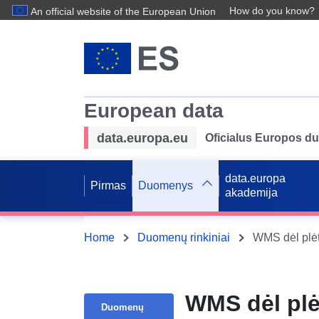
How do you know?
An official website of the European Union
European data
data.europa.eu
Oficialus Europos d
data.europa
Pirmas
Duomenys
akademija
Home
Duomenų rinkiniai
WMS dėl plėt
WMS dėl plė
Duomenų