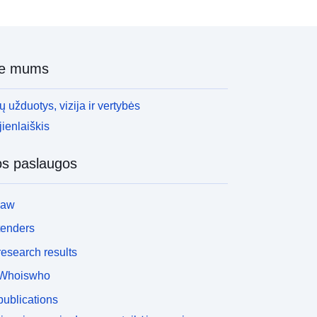
ie mums
 užduotys, vizija ir vertybės
ienlaiškis
os paslaugos
law
tenders
esearch results
Whoiswho
ublications