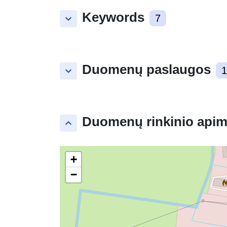
Keywords
keyboard_arrow_down
7
Duomenų paslaugos
keyboard_arrow_down
1
Duomenų rinkinio apim
keyboard_arrow_up
+
−