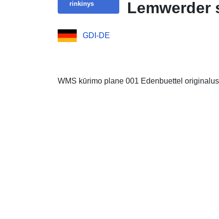
Lemwerder s
rinkinys
GDI-DE
WMS kūrimo plane 001 Edenbuettel originalus