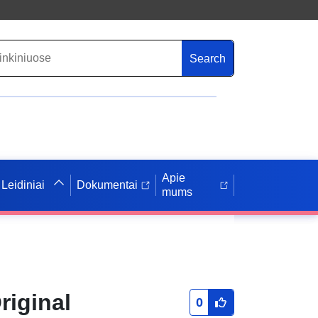
Search
Apie
Leidiniai
Dokumentai
mums
riginal
0