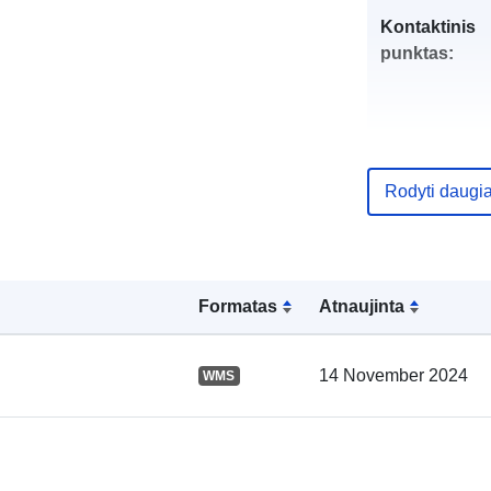
Kontaktinis
punktas:
Rodyti daugi
Katalogo įraš
Formatas
Atnaujinta
Erdviniai
14 November 2024
WMS
duomenys: