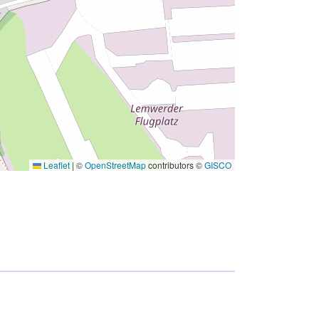
Leaflet
|
©
OpenStreetMap
contributors ©
GISCO