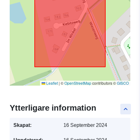
Leaflet
|
©
OpenStreetMap
contributors ©
GISCO
Ytterligare information
keyboard_arrow_up
Skapat:
16 September 2024