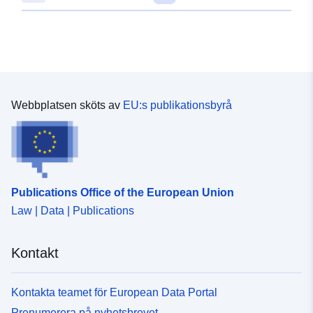
52.7908977 ], [ 8.8294088,
52.7927146 ] ]
Typ:
Polygon
Rumslig resurs:
Webbplatsen sköts av
EU:s publikationsbyrå
Anpassat efter:
Resurs:
http://data.europa.eu/eli/reg/2009/
uriRef:
http://data.europa.eu/88u/dataset/
be86-4997-9d00-0d5234531aa0
Publications Office of the European Union
Law | Data | Publications
Kontakt
Kontakta teamet för European Data Portal
Prenumerera på nyhetsbrevet