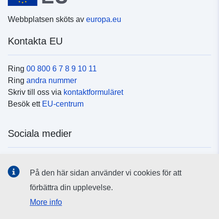
Webbplatsen sköts av
europa.eu
Kontakta EU
Ring
00 800 6 7 8 9 10 11
Ring
andra nummer
Skriv till oss via
kontaktformuläret
Besök ett
EU-centrum
Sociala medier
Hitta oss i
sociala medier
På den här sidan använder vi cookies för att
förbättra din upplevelse.
EU:s institutioner och organ
More info