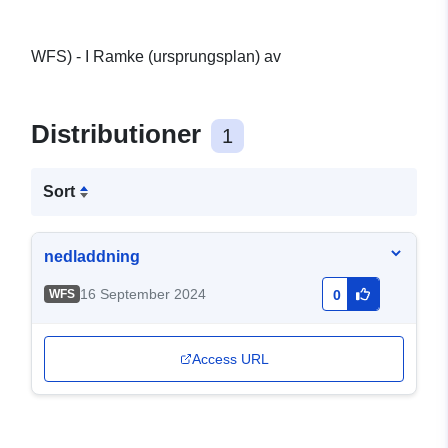
WFS) - I Ramke (ursprungsplan) av
Distributioner
1
Sort
nedladdning
16 September 2024
WFS
0
Access URL