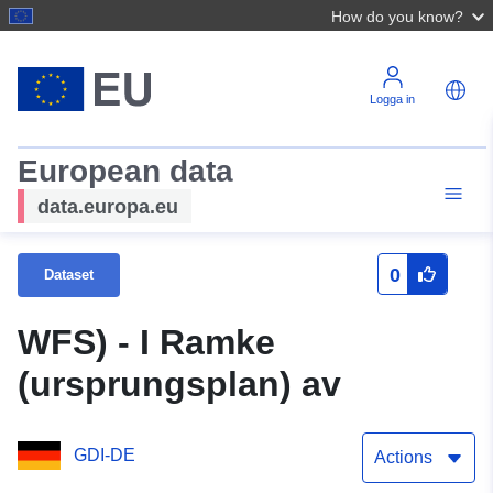
How do you know?
Logga in
European data
data.europa.eu
0
Dataset
WFS) - I Ramke
(ursprungsplan) av
GDI-DE
Actions