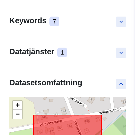
Keywords
7
keyboard_arrow_down
Datatjänster
1
keyboard_arrow_down
Datasetsomfattning
keyboard_arrow_up
+
−