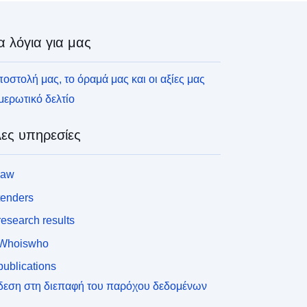
α λόγια για μας
οστολή μας, το όραμά μας και οι αξίες μας
ερωτικό δελτίο
ες υπηρεσίες
law
tenders
esearch results
Whoiswho
ublications
δεση στη διεπαφή του παρόχου δεδομένων