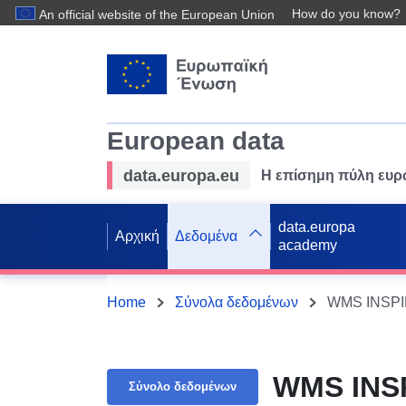
How do you know?
An official website of the European Union
European data
data.europa.eu
Η επίσημη πύλη ευ
data.europa
Αρχική
Δεδομένα
academy
Home
Σύνολα δεδομένων
WMS INSPI
WMS INSP
Σύνολο δεδομένων