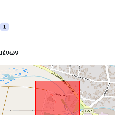
Πόρος χωρι
1
δεδομένων:
Συμμόρφωση
μένων
uriRef: