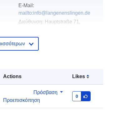
E-Mail:
mailto:info@langenenslingen.de
Διεύθυνση:
Hauptstraße 71,
Langenenslingen, 88515,
Deutschland
ρισσότερων
Διεύθυνση URL:
http://www.langenenslingen.de
Προστίθεται στο data.europa.eu:
21
Actions
Likes
February 2026
Επικαιροποιήθηκε στα data.europa.eu:
Πρόσβαση
26 April 2026
0
Προεπισκόπηση
Συντεταγμένες:
[ [ 9.4018951,
48.1474605 ], [ 9.4055796,
48.1474605 ], [ 9.4055796,
48.1435284 ], [ 9.4018951,
48.1435284 ], [ 9.4018951,