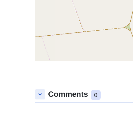
Comments
keyboard_arrow_down
0