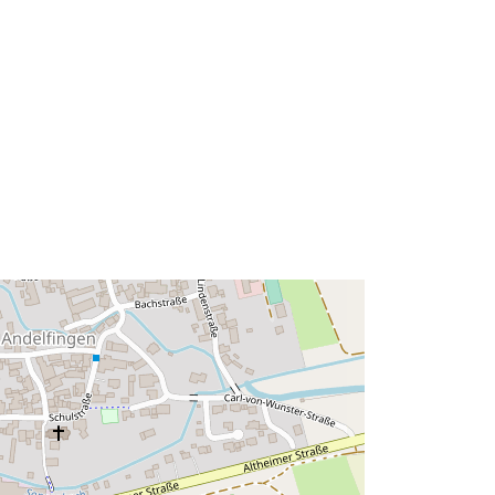
48.1474605 ] ]
Τύπος:
Polygon
κών
 με:
Πόρος:
http://data.europa.eu/eli/reg/2009/97
6
http://data.europa.eu/88u/dataset/30
49bcef-2ce9-48db-a479-
cc73f9586aea