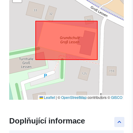
Leaflet
|
©
OpenStreetMap
contributors ©
GISCO
Doplňující informace
keyboard_arrow_up