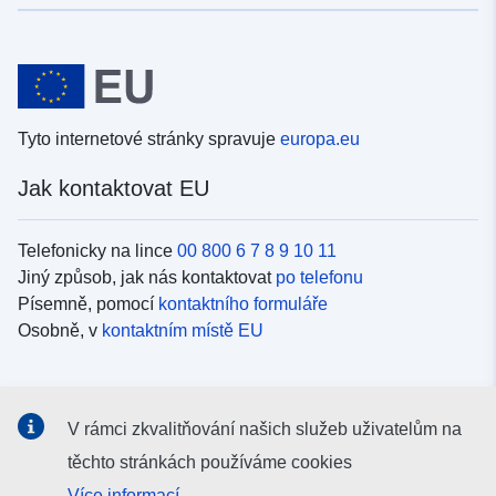
Tyto internetové stránky spravuje
europa.eu
Jak kontaktovat EU
Telefonicky na lince
00 800 6 7 8 9 10 11
Jiný způsob, jak nás kontaktovat
po telefonu
Písemně, pomocí
kontaktního formuláře
Osobně, v
kontaktním místě EU
Sociální média
V rámci zkvalitňování našich služeb uživatelům na
Vyhledávání informačních kanálů EU v
sociálních médiích
těchto stránkách používáme cookies
Více informací