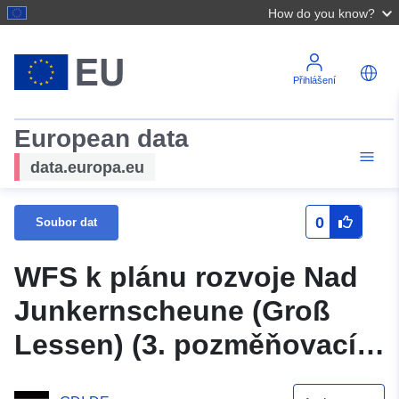
How do you know?
Přihlášení
European data
data.europa.eu
0
Soubor dat
WFS k plánu rozvoje Nad
Junkernscheune (Groß
Lessen) (3. pozměňovací
návrh)