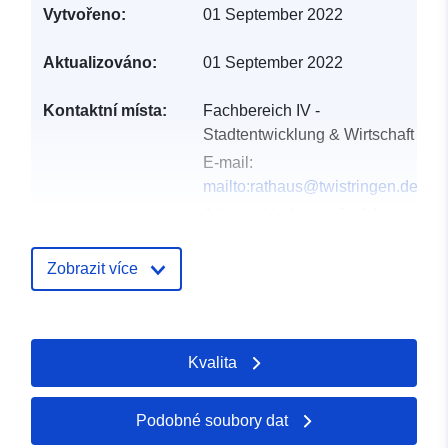
Vytvořeno:
01 September 2022
Aktualizováno:
01 September 2022
Kontaktní místa:
Fachbereich IV -
Stadtentwicklung & Wirtschaft
E-mail:
mailto:rathaus@twistringen.de
Adresa:
Lindenstraße 14,
Twistringen, 27239,
Deutschland
Zobrazit více
Adresa URL:
http://www.twistringen.de/bauen-
wirtschaft/stadtentwicklung-
Kvalita
bauen/bauleitpl...
Katalogový
Přidáno do data.europa.eu:
Podobné soubory dat
záznam:
21 February 2026