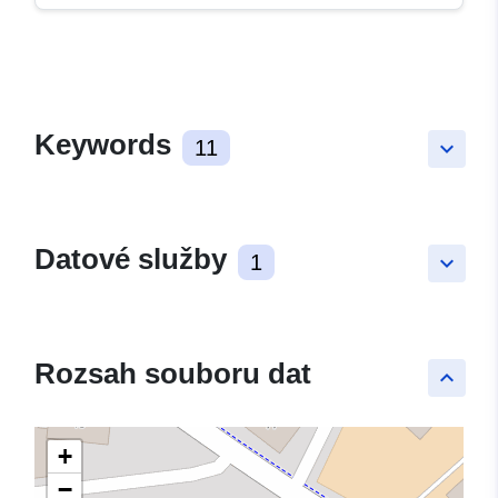
Keywords
11
keyboard_arrow_down
Datové služby
1
keyboard_arrow_down
Rozsah souboru dat
keyboard_arrow_up
+
−