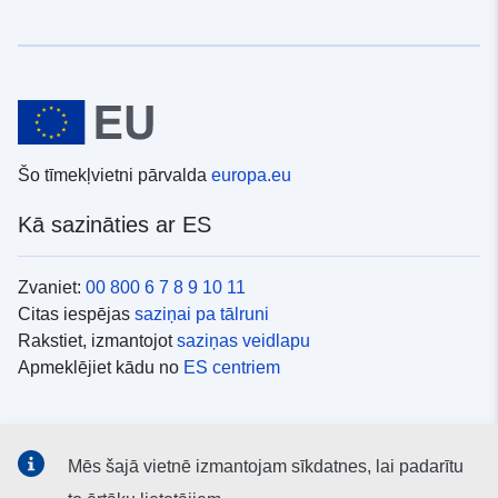
Šo tīmekļvietni pārvalda
europa.eu
Kā sazināties ar ES
Zvaniet:
00 800 6 7 8 9 10 11
Citas iespējas
saziņai pa tālruni
Rakstiet, izmantojot
saziņas veidlapu
Apmeklējiet kādu no
ES centriem
Sociālie mediji
Mēs šajā vietnē izmantojam sīkdatnes, lai padarītu
ES konti
sociālajos medijos