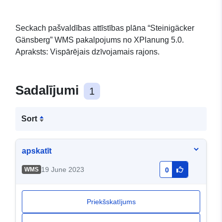
Seckach pašvaldības attīstības plāna “Steinigäcker
Gänsberg” WMS pakalpojums no XPlanung 5.0.
Apraksts: Vispārējais dzīvojamais rajons.
Sadalījumi
1
Sort
apskatīt
19 June 2023
WMS
0
Priekšskatījums