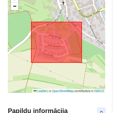
−
Leaflet
|
©
OpenStreetMap
contributors ©
GISCO
Papildu informācija
keyboard_arrow_up