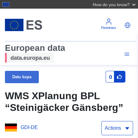
How do you know?
Pieteikties
European data
data.europa.eu
0
Datu kopa
WMS XPlanung BPL
“Steinigäcker Gänsberg”
GDI-DE
Actions