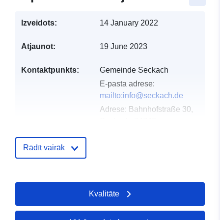
Izveidots:
14 January 2022
Atjaunot:
19 June 2023
Kontaktpunkts:
Gemeinde Seckach
E-pasta adrese:
mailto:info@seckach.de
Adrese:
Bahnhofstraße 30,
Seckach, 74743,
Deutschland
URL:
http://www.seckach.de
Rādīt vairāk
Kataloga
Pievienots data.europa.eu:
21 Feb
ieraksts:
2026
Kvalitāte
Jaunākā informācija par Data.euro
26 April 2026