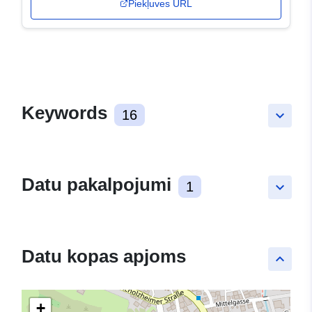
Piekļuves URL
Keywords
16
keyboard_arrow_down
Datu pakalpojumi
1
keyboard_arrow_down
Datu kopas apjoms
keyboard_arrow_up
+