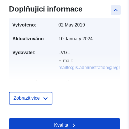
Doplňující informace
keyboard_arrow_up
Vytvořeno:
02 May 2019
Aktualizováno:
10 January 2024
Vydavatel:
LVGL
E-mail:
mailto:gis.administration@lvgl.saa
Katalogový
Přidáno do data.europa.eu:
záznam:
21 February 2026
Aktualizace údajů.europa.eu:
Zobrazit více
26 April 2026
Místní:
Souřadnice:
[ [ 6.99144,
Kvalita
49.3319 ], [ 6.99598,