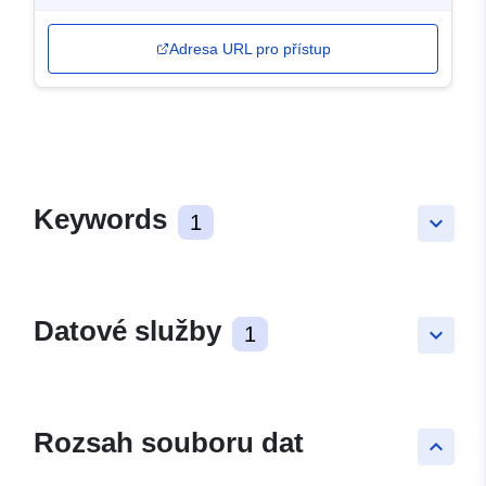
Adresa URL pro přístup
Keywords
1
keyboard_arrow_down
Datové služby
1
keyboard_arrow_down
Rozsah souboru dat
keyboard_arrow_up