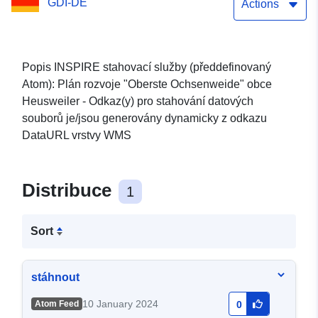
GDI-DE
Ochsenweide"
Actions
Popis INSPIRE stahovací služby (předdefinovaný
Atom): Plán rozvoje "Oberste Ochsenweide" obce
Heusweiler - Odkaz(y) pro stahování datových
souborů je/jsou generovány dynamicky z odkazu
DataURL vrstvy WMS
Distribuce
1
Sort
stáhnout
10 January 2024
Atom Feed
0