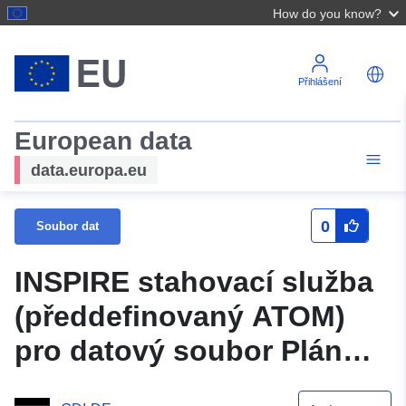
How do you know?
Přihlášení
European data
data.europa.eu
0
Soubor dat
INSPIRE stahovací služba
(předdefinovaný ATOM)
pro datový soubor Plán
rozvoje "Oberste