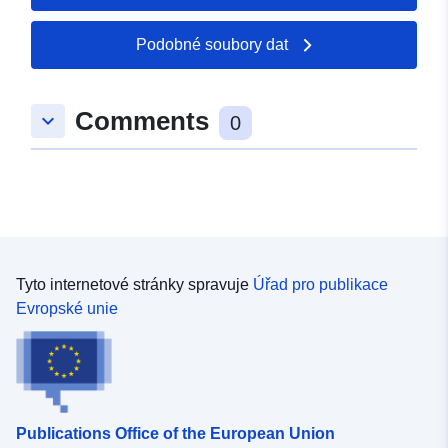
49.3319 ], [ 6.99598,
49.3292 ], [ 6.99144,
Podobné soubory dat
49.3292 ], [ 6.99144,
49.3319 ] ]
Comments
Typ:
Polygon
keyboard_arrow_down
0
Prostorový zdroj:
uriRef:
http://data.europa.eu/88u/dataset
bf90-0001-bdb7-b762ec35b0bb
Tyto internetové stránky spravuje
Úřad pro publikace
Evropské unie
Publications Office of the European Union