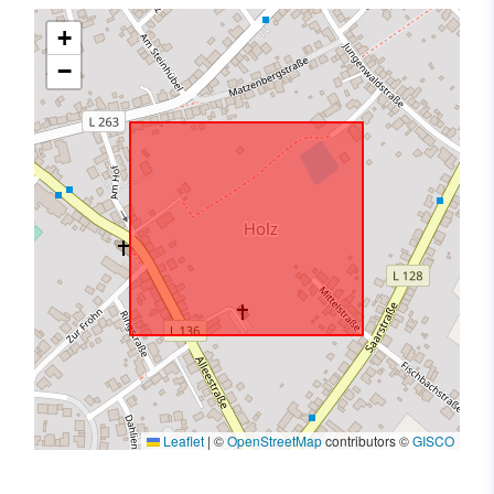
+
−
Leaflet
|
©
OpenStreetMap
contributors ©
GISCO