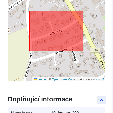
Leaflet
|
©
OpenStreetMap
contributors ©
GISCO
Doplňující informace
keyboard_arrow_up