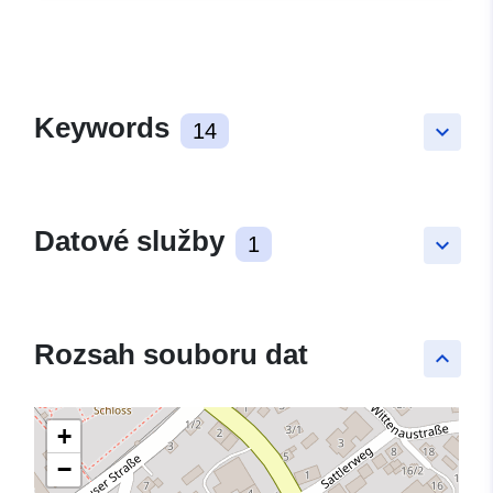
Keywords
14
keyboard_arrow_down
Datové služby
1
keyboard_arrow_down
Rozsah souboru dat
keyboard_arrow_up
+
−