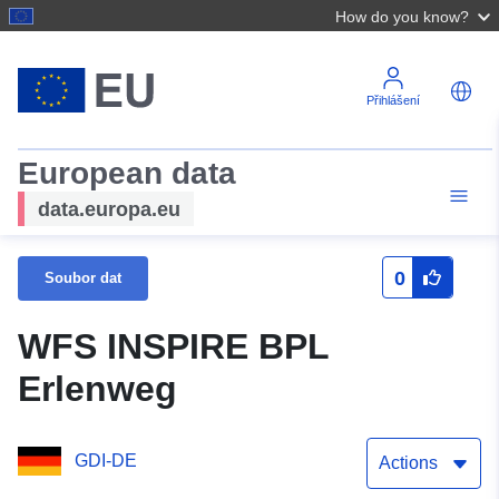
How do you know?
Přihlášení
European data
data.europa.eu
0
Soubor dat
WFS INSPIRE BPL
Erlenweg
GDI-DE
Actions