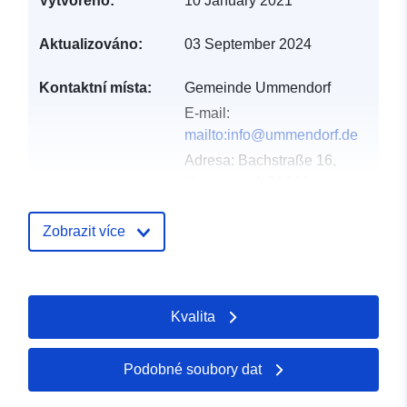
Vytvořeno:
10 January 2021
Aktualizováno:
03 September 2024
Kontaktní místa:
Gemeinde Ummendorf
E-mail:
mailto:info@ummendorf.de
Adresa:
Bachstraße 16,
Ummendorf, 88444,
Deutschland
Adresa URL:
Zobrazit více
http://www.ummendorf.de
Katalogový
Přidáno do data.europa.eu:
Kvalita
záznam:
21 February 2026
Aktualizace údajů.europa.eu:
26 April 2026
Podobné soubory dat