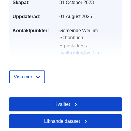
Skapat:
31 October 2023
Uppdaterad:
01 August 2025
Kontaktpunkter:
Gemeinde Weil im
Schönbuch
E-postadress:
mailto:info@weil-im-
schoenbuch.de
Adress:
Marktplatz 3, Weil
im Schönbuch, 71093,
Visa mer
Deutschland
Webbadress:
https://www.weil-im-
Kvalitet
schoenbuch.de
Katalogregister:
Läggs till i data.europa.eu:
21
Liknande dataset
February 2026