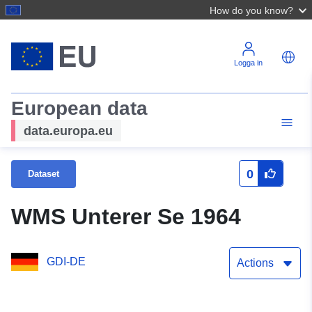
How do you know?
Logga in
European data
data.europa.eu
0
Dataset
WMS Unterer Se 1964
GDI-DE
Actions