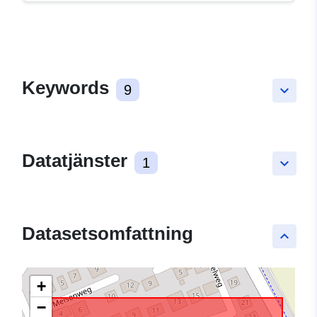
Keywords
9
keyboard_arrow_down
Datatjänster
1
keyboard_arrow_down
Datasetsomfattning
keyboard_arrow_up
+
−