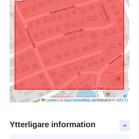
Leaflet
|
©
OpenStreetMap
contributors ©
GISCO
Ytterligare information
keyboard_arrow_up