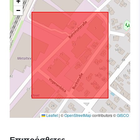
+
−
Leaflet
|
©
OpenStreetMap
contributors ©
GISCO