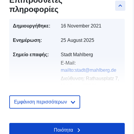
Επιπρόσθετες
keyboard_arrow_up
πληροφορίες
Δημιουργήθηκε:
16 November 2021
Ενημέρωση:
25 August 2025
Σημείο επαφής:
Stadt Mahlberg
E-Mail:
mailto:stadt@mahlberg.de
Διεύθυνση:
Rathausplatz 7,
Mahlberg, 77972,
Deutschland
Διεύθυνση URL:
Εμφάνιση περισσότερων
http://www.mahlberg.de
Αρχείο
Προστίθεται στο data.europa.eu:
2
Ποιότητα
καταλόγου:
February 2026