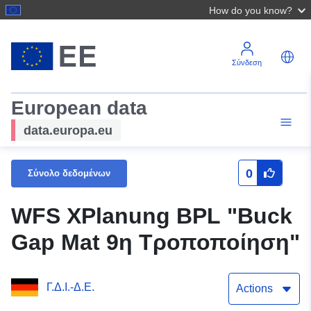
How do you know?
Σύνδεση
European data
data.europa.eu
0
Σύνολο δεδομένων
WFS XPlanung BPL "Buck
Gap Mat 9η Τροποποίηση"
Γ.Δ.Ι.-Δ.Ε.
Actions