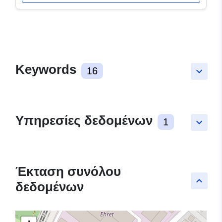
Keywords
16
keyboard_arrow_down
Υπηρεσίες δεδομένων
1
keyboard_arrow_down
Έκταση συνόλου
keyboard_arrow_up
δεδομένων