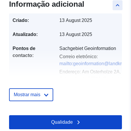
Informação adicional
keyboard_arrow_up
Criado:
13 August 2025
Atualizado:
13 August 2025
Pontos de
Sachgebiet Geoinformation
contacto:
Correio eletrónico:
mailto:geoinformation@landkreis-o
Endereço:
Am Osterholze 2A, Oste
Scharmbeck, 27711, Deutschland
URL:
https://www.landkreis-
osterholz.de/buergerservice/verwa
Mostrar mais
geo...
Registo do
Acrescentado à data.europa.eu:
Qualidade
catálogo:
21 February 2026