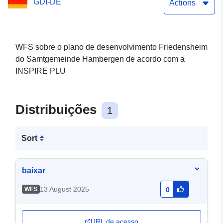
GDI-DE
de acordo com a INSPIRE
Actions
PLU
WFS sobre o plano de desenvolvimento Friedensheim
do Samtgemeinde Hambergen de acordo com a
INSPIRE PLU
Distribuições
1
Sort
baixar
13 August 2025
WFS
0
URL de acesso