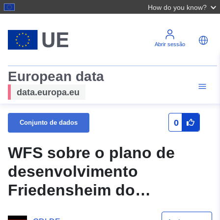
How do you know?
Abrir sessão
European data
data.europa.eu
0
Conjunto de dados
WFS sobre o plano de
desenvolvimento
Friedensheim do
Samtgemeinde Hambergen