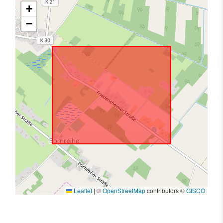
+
−
Leaflet
|
©
OpenStreetMap
contributors ©
GISCO