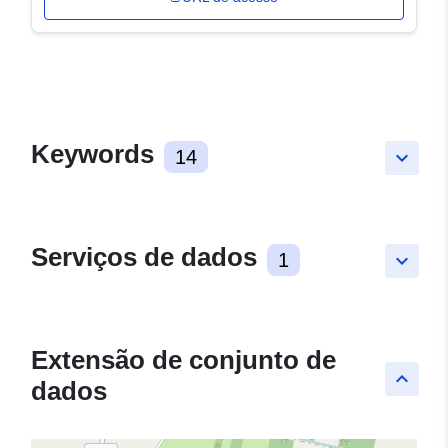
Keywords
14
keyboard_arrow_down
Serviços de dados
1
keyboard_arrow_down
Extensão de conjunto de
keyboard_arrow_up
dados