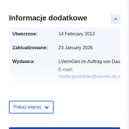
Informacje dodatkowe
keyboard_arrow_up
Utworzone:
14 February 2013
Zaktualizowane:
23 January 2026
Wydawca:
LVermGeo im Auftrag von Daun
E-mail:
mailto:poststelle@vermkv.rlp.de
Zapis katalogu:
Dodany do data.europa.eu:
24
January 2026
Zaktualizowano dane.europa.eu:
Pokaż więcej
26 April 2026
Przestrzenne:
Współrzędne:
[ [ 6.83756,