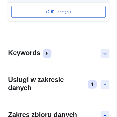
URL dostępu
Keywords
6
keyboard_arrow_down
Usługi w zakresie
1
keyboard_arrow_down
danych
Zakres zbioru danych
keyboard_arrow_up