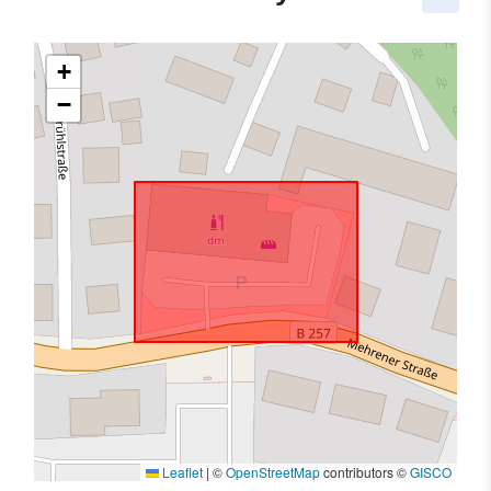
+
−
Leaflet
|
©
OpenStreetMap
contributors ©
GISCO