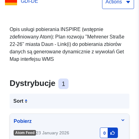
GDI-DE
Straße 22-26
Actions
Opis usługi pobierania INSPIRE (wstępnie
zdefiniowany Atom): Plan rozwoju "Mehrener Straße
22-26" miasta Daun - Link(i) do pobierania zbiorów
danych są generowane dynamicznie z wywołań Get
Map interfejsu WMS
Dystrybucje
1
Sort
Pobierz
23 January 2026
Atom Feed
0