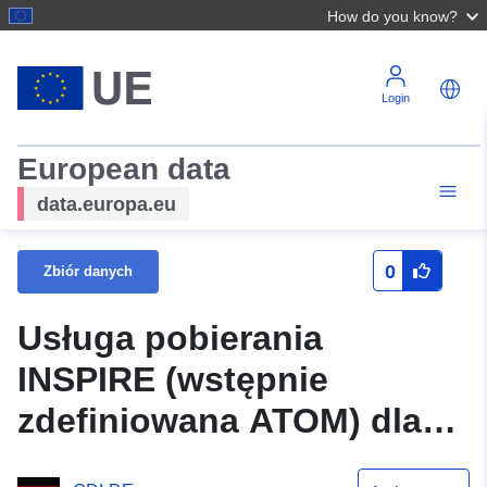
How do you know?
Login
European data
data.europa.eu
0
Zbiór danych
Usługa pobierania
INSPIRE (wstępnie
zdefiniowana ATOM) dla
zbioru danych Mehrener