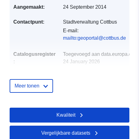
Aangemaakt:
24 September 2014
Contactpunt:
Stadtverwaltung Cottbus
E-mail:
mailto:geoportal@cottbus.de
Catalogusregister
Toegevoegd aan data.europa.eu:
:
24 January 2026
Bijgewerkt op data.europa.eu:
26
April 2026
Meer tonen
Ruimtelijk:
Coördinaten:
[ [ 14.265,
51.855 ], [ 14.445, 51.855 ], [
14.445, 51.69 ], [ 14.265,
Kwaliteit
51.69 ], [ 14.265, 51.855 ] ]
Soort:
Polygon
Vergelijkbare datasets