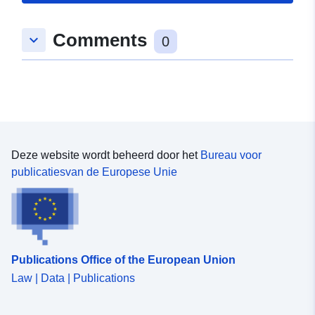
Ruimtelijk
hulpmiddel:
Comments
keyboard_arrow_down
0
Identificatoren:
https://registry.gdi-
de.org/id/de.bb.metadata/30635aa
ee1b-4f8e-8ec7-5315f53a2d68
uriRef:
http://data.europa.eu/88u/dataset
ee1b-4f8e-8ec7-5315f53a2d68
Deze website wordt beheerd door het
Bureau voor
publicatiesvan de Europese Unie
Publications Office of the European Union
Law | Data | Publications