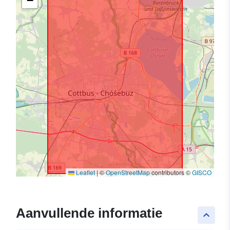
−
Leaflet
|
©
OpenStreetMap
contributors ©
GISCO
Aanvullende informatie
keyboard_arrow_up