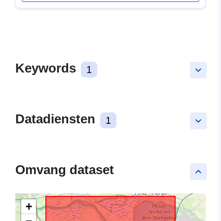
Keywords
1
keyboard_arrow_down
Datadiensten
1
keyboard_arrow_down
Omvang dataset
keyboard_arrow_up
+