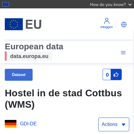
How do you know?
Inloggen
European data
data.europa.eu
0
Dataset
Hostel in de stad Cottbus
(WMS)
GDI-DE
Actions