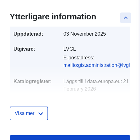
Ytterligare information
keyboard_arrow_up
Uppdaterad:
03 November 2025
Utgivare:
LVGL
E-postadress:
mailto:gis.administration@lvgl.saa
Katalogregister:
Läggs till i data.europa.eu:
21
February 2026
Uppdaterad på data.europa.eu:
26 April 2026
Visa mer
Spatial:
Koordinater:
[ [ 6.737578,
49.512546 ], [ 6.743512,
49.512546 ], [ 6.743512,