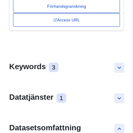
Förhandsgranskning
Access URL
Keywords
3
keyboard_arrow_down
Datatjänster
1
keyboard_arrow_down
Datasetsomfattning
keyboard_arrow_up