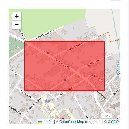
+
−
Leaflet
|
©
OpenStreetMap
contributors ©
GISCO