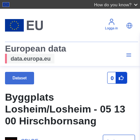
How do you know?
Logga in
European data
data.europa.eu
0
Dataset
Byggplats
Losheim/Losheim - 05 13
00 Hirschbornsang