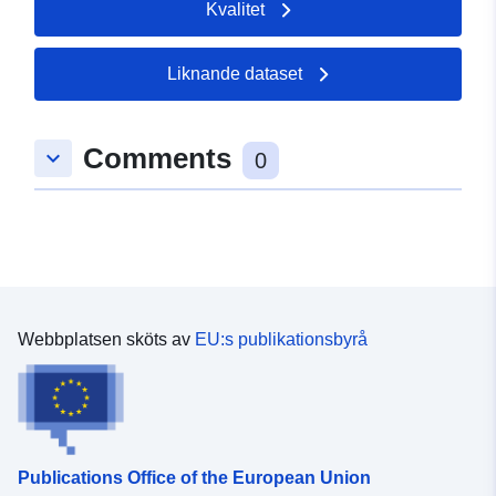
Kvalitet
49.510186 ], [ 6.737578,
49.510186 ], [ 6.737578,
49.512546 ] ]
Liknande dataset
Typ:
Polygon
Comments
keyboard_arrow_down
Rumslig resurs:
0
uriRef:
http://data.europa.eu/88u/dataset
7938-cf26-c5b0-c2cb981d65b5
Webbplatsen sköts av
EU:s publikationsbyrå
Publications Office of the European Union