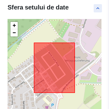
Sfera setului de date
keyboard_arrow_up
+
−