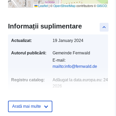
Leaflet
|
©
OpenStreetMap
contributors ©
GISCO
Informații suplimentare
keyboard_arrow_up
Actualizat:
19 January 2024
Autorul publicării:
Gemeinde Fernwald
E-mail:
mailto:info@fernwald.de
Registru catalog:
Adăugat la data.europa.eu:
24 Jan
2026
Informații actualizate la data a.eur
26 April 2026
Arată mai multe
Spațial:
Coordonate:
[ [ 8.75632,