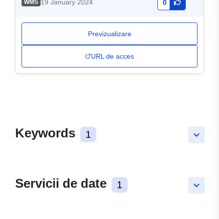
19 January 2024
WMS
0
Previzualizare
URL de acces
Keywords
1
keyboard_arrow_down
Servicii de date
1
keyboard_arrow_down