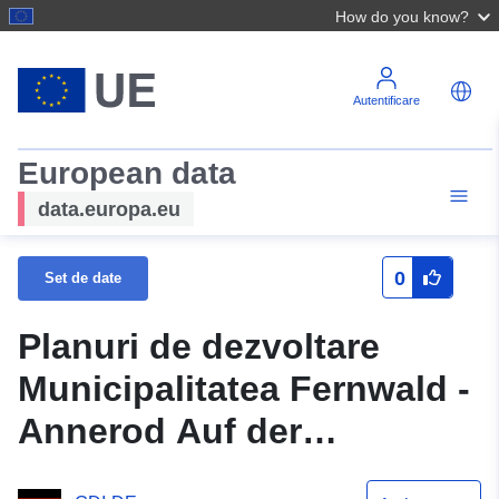
How do you know?
Autentificare
European data
data.europa.eu
0
Set de date
Planuri de dezvoltare
Municipalitatea Fernwald -
Annerod Auf der
Jägersplatt IV