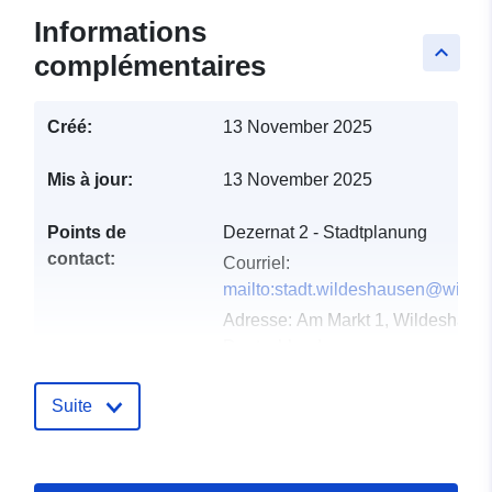
Informations
keyboard_arrow_up
complémentaires
Créé:
13 November 2025
Mis à jour:
13 November 2025
Points de
Dezernat 2 - Stadtplanung
contact:
Courriel:
mailto:stadt.wildeshausen@wilde
Adresse:
Am Markt 1, Wildeshause
Deutschland
URL:
https://www.wildeshausen.de
Suite
Compte rendu du
Ajoutée à data.europa.eu:
21
catalogue:
February 2026
Mise à jour sur data.europa.eu: