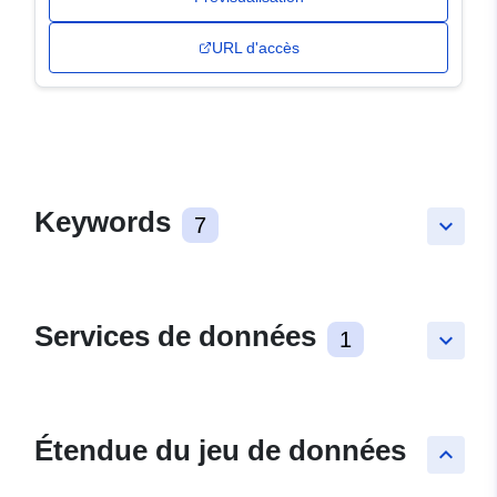
URL d'accès
Keywords
7
keyboard_arrow_down
Services de données
1
keyboard_arrow_down
Étendue du jeu de données
keyboard_arrow_up