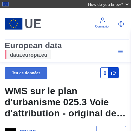
How do you know?
Connexion
European data
data.europa.eu
0
Jeu de données
WMS sur le plan
d'urbanisme 025.3 Voie
d'attribution - original de
la ville de Wildeshausen