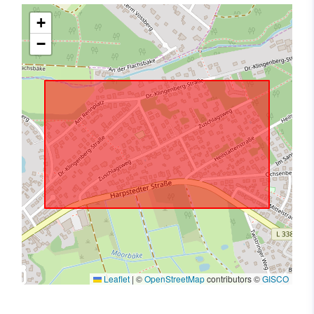
+
−
Leaflet
|
©
OpenStreetMap
contributors ©
GISCO