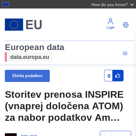
How do you know?
Login
European data
data.europa.eu
0
Zbirka podatkov
Storitev prenosa INSPIRE
(vnaprej določena ATOM)
za nabor podatkov Am
Unteren Stadtgraben 1.