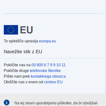
To spletišče upravlja
europa.eu
Navežite stik z EU
Pokličite nas na
00 800 6 7 8 9 10 11
Pokličite druge
telefonske številke
Pišite nam prek
kontaktnega obrazca
Obiščite nas v enem od
centrov EU
Družbeni mediji
Na tej strani uporabljamo piškotke, da bi izboljšali