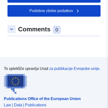
50.4384 ], [ 7.39936,
50.4384 ], [ 7.39936,
Podobne zbirke podatkov
50.4382 ], [ 7.39881,
50.4382 ], [ 7.39881,
50.4384 ] ]
Comments
keyboard_arrow_down
0
Tip:
Polygon
Prostorski viri:
uriRef:
http://data.europa.eu/88u/dataset
8333-0002-f138-90a6c92251b1
To spletišče upravlja Urad
za publikacije Evropske unije.
Publications Office of the European Union
Law | Data | Publications