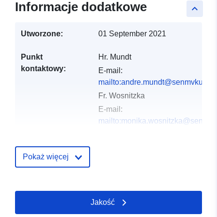
Informacje dodatkowe
keyboard_arrow_up
Utworzone:
01 September 2021
Punkt
Hr. Mundt
kontaktowy:
E-mail:
mailto:andre.mundt@senmvku.berl
Fr. Wosnitzka
E-mail:
mailto:monika.wosnitzka@senstadt
Zapis katalogu:
Dodany do data.europa.eu:
21
Pokaż więcej
February 2026
Zaktualizowano dane.europa.eu:
26 April 2026
Jakość
Przestrzenne:
Współrzędne:
[ [ 12.9709,