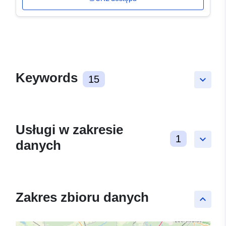
Keywords
15
keyboard_arrow_down
Usługi w zakresie
1
keyboard_arrow_down
danych
Zakres zbioru danych
keyboard_arrow_up