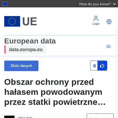
How do you know?
Login
European data
data.europa.eu
0
Zbiór danych
Obszar ochrony przed
hałasem powodowanym
przez statki powietrzne
BER