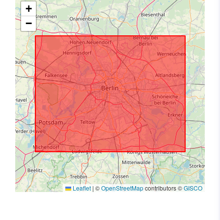
+
−
Leaflet
|
©
OpenStreetMap
contributors ©
GISCO