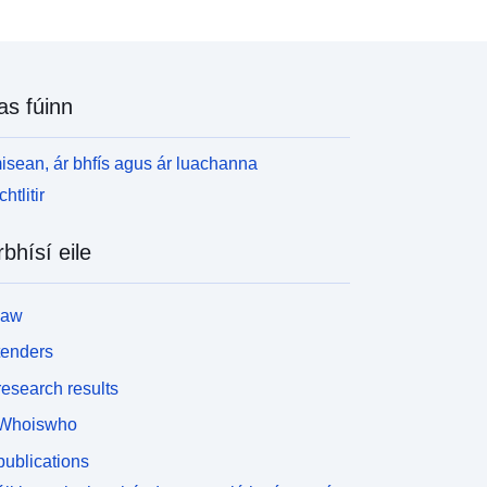
as fúinn
isean, ár bhfís agus ár luachanna
htlitir
rbhísí eile
law
tenders
esearch results
Whoiswho
ublications