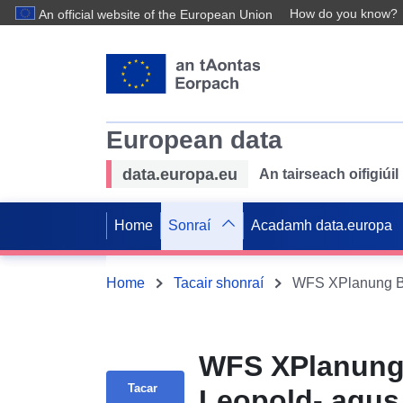
How do you know?
An official website of the European Union
European data
data.europa.eu
An tairseach oifigiú
Home
Sonraí
Acadamh data.europa
Home
Tacair shonraí
WFS XPlanung B
Tacar
Leopold- agus 