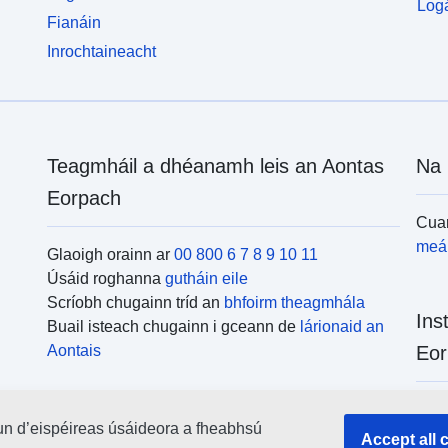
Logá
Fianáin
Inrochtaineacht
Teagmháil a dhéanamh leis an Aontas
Na 
Eorpach
Cuar
meái
Glaoigh orainn ar
00 800 6 7 8 9 10 11
Úsáid roghanna
gutháin eile
Scríobh chugainn tríd an
bhfoirm theagmhála
Ins
Buail isteach chugainn i gceann de
lárionaid an
Aontais
Eor
Cuar
un d’eispéireas úsáideora a fheabhsú
uile
Accept all 