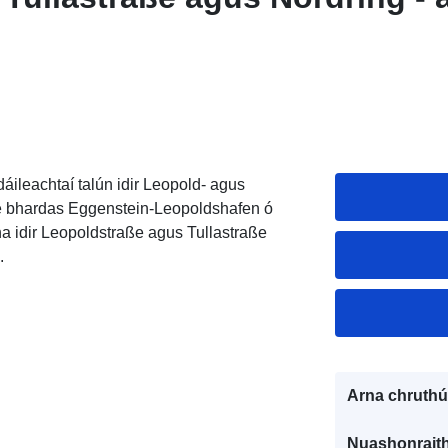
áileachtaí talún idir Leopold- agus
de bhardas Eggenstein-Leopoldshafen ó
ha idir Leopoldstraße agus Tullastraße
.
Arna chruthú
Nuashonraith