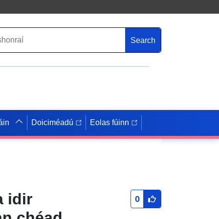
Search
áin
Doiciméadú
Eolas fúinn
 idir
0
an chéad