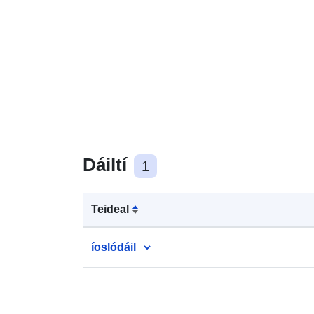
Dáiltí
1
Teideal
íoslódáil