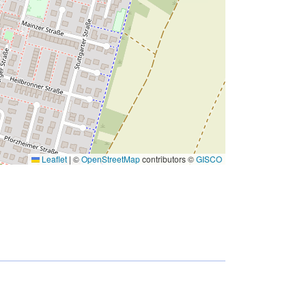
Leaflet
|
©
OpenStreetMap
contributors ©
GISCO