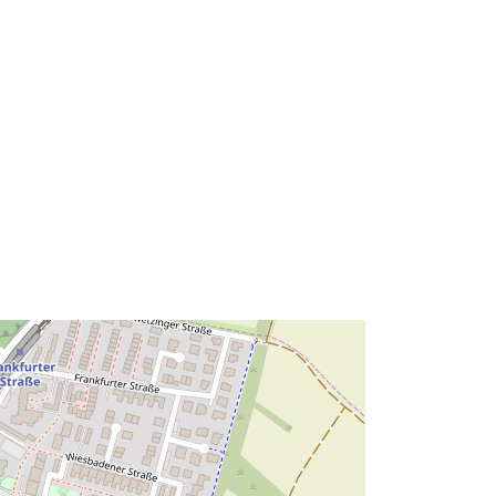
49.0968988 ], [ 8.3976386,
49.0968988 ], [ 8.3976386,
49.1001599 ] ]
Clóscríobh:
Polygon
Acmhainn:
http://data.europa.eu/eli/reg/2009/97
6
http://data.europa.eu/88u/dataset/30
7b53e6-b2ef-407a-989a-
aa3d1ad9e030