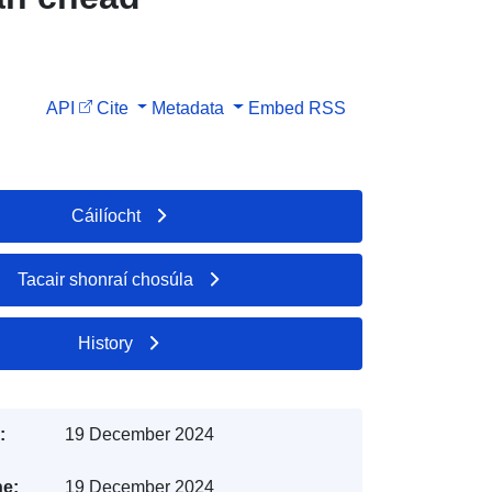
API
Cite
Metadata
Embed
RSS
Cáilíocht
Tacair shonraí chosúla
History
:
19 December 2024
e:
19 December 2024