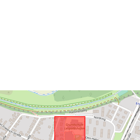
Acmhainn
Spásúil:
Tá sé de réir:
uriRef: