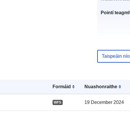
Pointí teagmh
Taispeáin ní
Taifead Catal
Formáid
Nuashonraithe
19 December 2024
WFS
Spásúil: