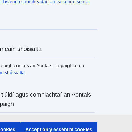
il isteach chomhéadan an tsoláthraí sonraí
meáin shóisialta
daigh cuntais an Aontais Eorpaigh ar na
n shóisialta
titiúidí agus comhlachtaí an Aontais
paigh
daigh na hinstitiúidí agus na comhlachtaí
 de chuid an Aontais Eorpaigh
cookies
Accept only essential cookies