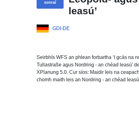
sonraí
leasú’
GDI-DE
Seirbhís WFS an phlean forbartha ‘I gcás na nd
Tullastraße agus Nordring - an chéad leasú’ 
XPlanung 5.0. Cur síos: Maidir leis na ceapac
chomh maith leis an Nordring - an chéad leasú