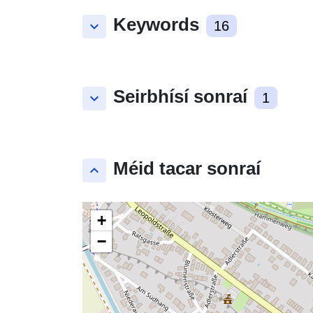
Keywords
keyboard_arrow_down
16
Seirbhísí sonraí
keyboard_arrow_down
1
Méid tacar sonraí
keyboard_arrow_up
+
−