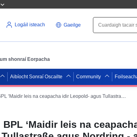
Logáil isteach
Gaeilge
il um shonraí Eorpacha
Aibíocht Sonraí Oscailte
Community
Foilseach
WFS XPlanung BPL ‘Maidir leis na ceapacha idir Leopold- agus Tullastraße agus Nordring - an chéad leasú’
PL ‘Maidir leis na ceapacha
Tullastraße agus Nordring - 