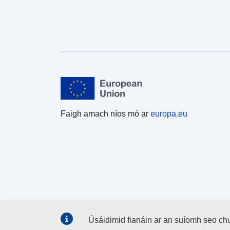
Faigh amach níos mó ar
europa.eu
Úsáidimid fianáin ar an suíomh seo ch