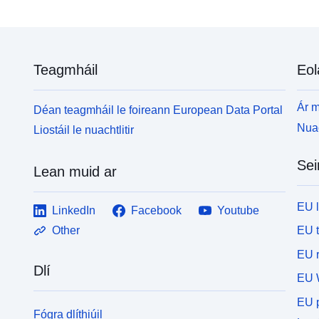
Teagmháil
Eol
Ár m
Déan teagmháil le foireann European Data Portal
Nuac
Liostáil le nuachtlitir
Sei
Lean muid ar
EU 
LinkedIn
Facebook
Youtube
EU 
Other
EU r
Dlí
EU 
EU p
Fógra dlíthiúil