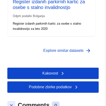
Register izdanih parkirnih kartic za
osebe s stalno invalidnostjo
Odprti podatki Bolgarija
Register izdanih parkirnih kartic za osebe s stalno
invalidnostjo za leto 2020
arrow_forward
Explore similar datasets
Kakovost
Podobne zbirke podatkov
Comments
keyboard_arrow_down
0