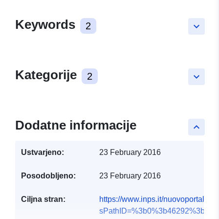
Keywords
2
keyboard_arrow_down
Kategorije
2
keyboard_arrow_down
Dodatne informacije
keyboard_arrow_up
Ustvarjeno:
23 February 2016
Posodobljeno:
23 February 2016
Ciljna stran:
https://www.inps.it/nuovoportalein
sPathID=%3b0%3b46292%3b&l...