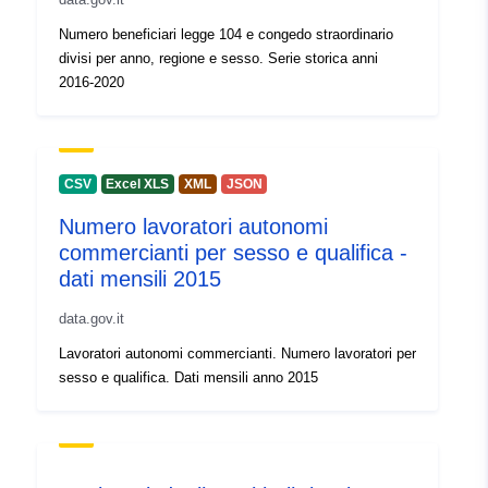
Numero beneficiari legge 104 e congedo straordinario
Pravice za
public
divisi per anno, regione e sesso. Serie storica anni
dostop:
2016-2020
Periodičnost
annual
nastanka
poslovnega
CSV
Excel XLS
XML
JSON
dogodka:
Numero lavoratori autonomi
commercianti per sesso e qualifica -
Časovna
01 January 2013
dati mensili 2015
pokritost:
 -
31 December 2014
data.gov.it
Lavoratori autonomi commercianti. Numero lavoratori per
sesso e qualifica. Dati mensili anno 2015