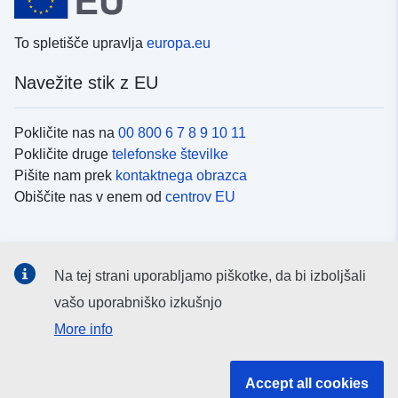
To spletišče upravlja
europa.eu
Navežite stik z EU
Pokličite nas na
00 800 6 7 8 9 10 11
Pokličite druge
telefonske številke
Pišite nam prek
kontaktnega obrazca
Obiščite nas v enem od
centrov EU
Družbeni mediji
Na tej strani uporabljamo piškotke, da bi izboljšali
Iskanje po
družbenih medijih EU
vašo uporabniško izkušnjo
More info
Institucije in organi EU
Accept all cookies