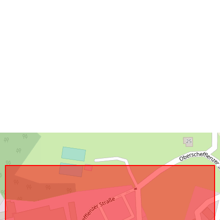
Priestorové
zdroje:
Zodpovedá:
uriRef: