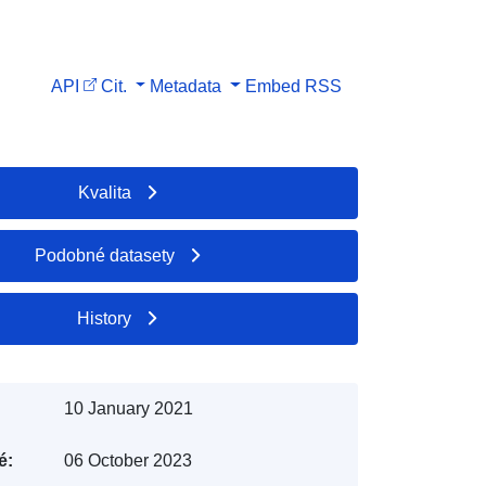
API
Cit.
Metadata
Embed
RSS
Kvalita
Podobné datasety
History
10 January 2021
é:
06 October 2023