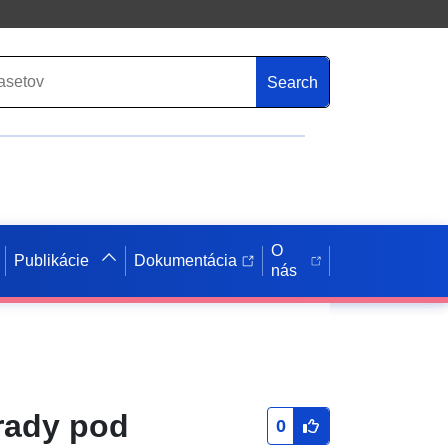
Search
O
Publikácie
Dokumentácia
nás
rady pod
0