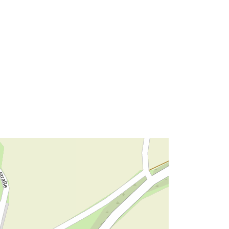
Zdroj:
http://data.europa.eu/eli/reg/2009/97
6
http://data.europa.eu/88u/dataset/30
8bbdb2-244b-4569-8f07-
84c32491ae51