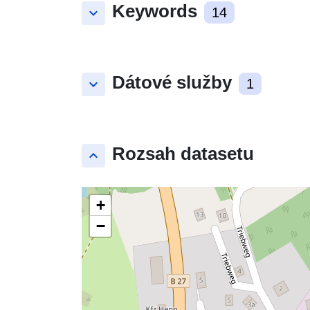
Keywords
keyboard_arrow_down
14
Dátové služby
keyboard_arrow_down
1
Rozsah datasetu
keyboard_arrow_up
+
−