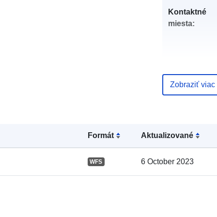
Kontaktné
miesta:
Zobraziť viac
Katalógový
záznam:
Formát
Aktualizované
Zemepisné
6 October 2023
WFS
pokrytie: