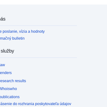
nás
 poslanie, vízia a hodnoty
rmačný bulletin
 služby
law
tenders
esearch results
Whoiswho
ublications
lásenie do rozhrania poskytovateľa údajov