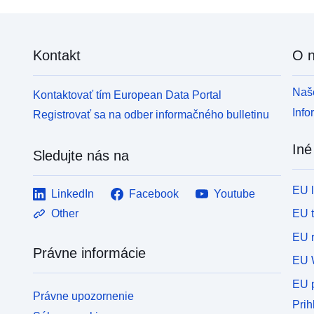
Kontakt
O 
Naše
Kontaktovať tím European Data Portal
Info
Registrovať sa na odber informačného bulletinu
Iné
Sledujte nás na
EU 
LinkedIn
Facebook
Youtube
EU 
Other
EU r
Právne informácie
EU 
EU p
Právne upozornenie
Prih