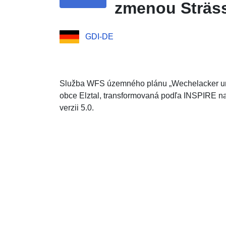
zmenou Sträs
GDI-DE
Služba WFS územného plánu „Wechelacker und
obce Elztal, transformovaná podľa INSPIRE n
verzii 5.0.