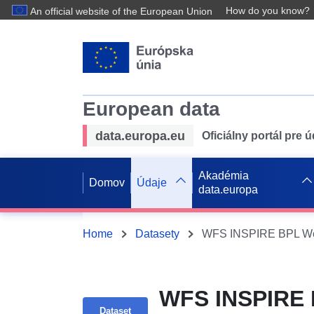
How do you know?
An official website of the European Union
European data
data.europa.eu
Oficiálny portál pre 
Akadémia
Domov
Údaje
data.europa
Home
Datasety
WFS INSPIRE BPL Wech
WFS INSPIRE B
Dataset