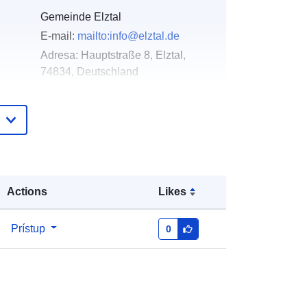
Gemeinde Elztal
E-mail:
mailto:info@elztal.de
Adresa:
Hauptstraße 8, Elztal,
74834, Deutschland
Adresa URL:
http://www.elztal.de
Pridané k údajom.europa.eu:
21 February
2026
Aktualizované na základe údajov.europa.eu:
26 April 2026
Actions
Likes
Súradnice:
[ [ 9.238719, 49.4262832
Prístup
0
], [ 9.2432898, 49.4262832 ], [
9.2432898, 49.4244277 ], [
9.238719, 49.4244277 ], [ 9.238719,
49.4262832 ] ]
Typ:
Polygon