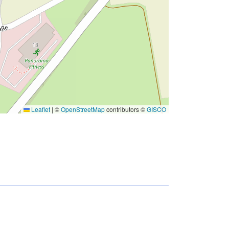
Leaflet
|
©
OpenStreetMap
contributors ©
GISCO