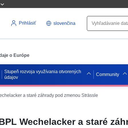
Prihlásiť
slovenčina
údaje o Európe
Stupeň rozvoja využívania otvorených
Community
údajov
elacker a staré záhrady pod zmenou Strässle
PL Wechelacker a staré záh