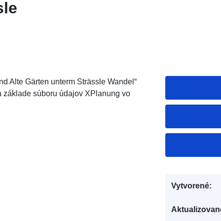
sle
 Alte Gärten unterm Strässle Wandel“
a základe súboru údajov XPlanung vo
Vytvorené:
Aktualizovan