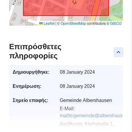
Leaflet
|
©
OpenStreetMap
contributors ©
GISCO
Επιπρόσθετες
keyboard_arrow_up
πληροφορίες
Δημιουργήθηκε:
08 January 2024
Ενημέρωση:
08 January 2024
Σημείο επαφής:
Gemeinde Albershausen
E-Mail:
mailto:gemeinde@albershausen.d
Διεύθυνση:
Kirchstraße 1,
Albershausen, 73095, Deutschlan