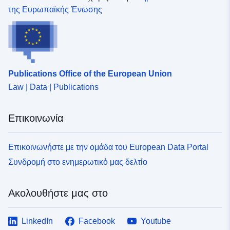
δεδομένων:
της Ευρωπαϊκής Ένωσης
Συμμόρφωση με:
Πόρος:
http://data.europa.eu/eli/reg/2009/
uriRef:
http://data.europa.eu/88u/dataset
Publications Office of the European Union
d982-43ee-b343-c629745fa9ee
Law | Data | Publications
Επικοινωνία
Επικοινωνήστε με την ομάδα του European Data Portal
Συνδρομή στο ενημερωτικό μας δελτίο
Ακολουθήστε μας στο
LinkedIn
Facebook
Youtube