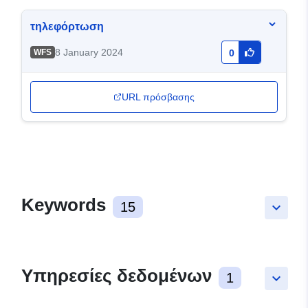
τηλεφόρτωση
8 January 2024
WFS
0
URL πρόσβασης
Keywords
15
keyboard_arrow_down
Υπηρεσίες δεδομένων
1
keyboard_arrow_down