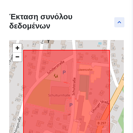
Έκταση συνόλου
keyboard_arrow_up
δεδομένων
+
−