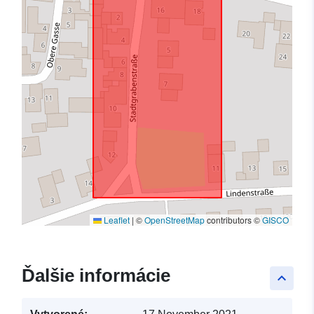
Leaflet
|
©
OpenStreetMap
contributors ©
GISCO
Ďalšie informácie
keyboard_arrow_up