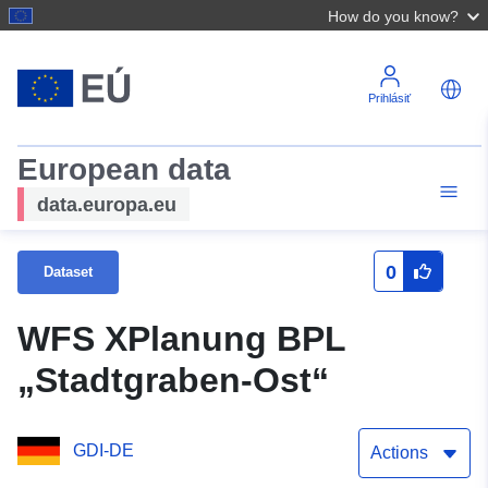
How do you know?
Prihlásiť
European data
data.europa.eu
0
Dataset
WFS XPlanung BPL
„Stadtgraben-Ost“
GDI-DE
Actions