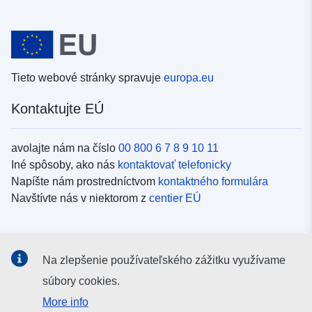
Tieto webové stránky spravuje
europa.eu
Kontaktujte EÚ
avolajte nám na číslo
00 800 6 7 8 9 10 11
Iné spôsoby, ako nás
kontaktovať telefonicky
Napíšte nám prostredníctvom
kontaktného formulára
Navštívte nás v niektorom z
centier EÚ
Sociálne médiá
Na zlepšenie používateľského zážitku využívame
Kanály EÚ na
sociálnych médiách
súbory cookies.
More info