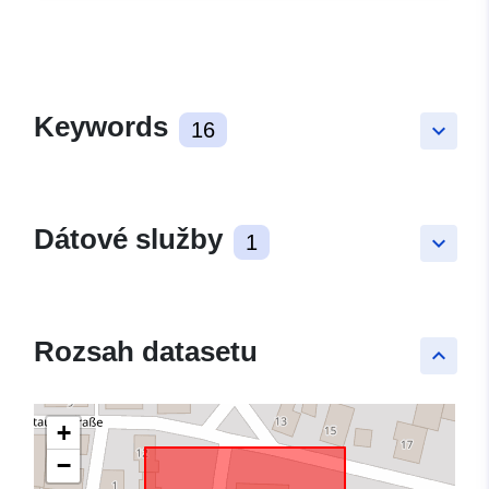
Keywords
16
keyboard_arrow_down
Dátové služby
1
keyboard_arrow_down
Rozsah datasetu
keyboard_arrow_up
+
−