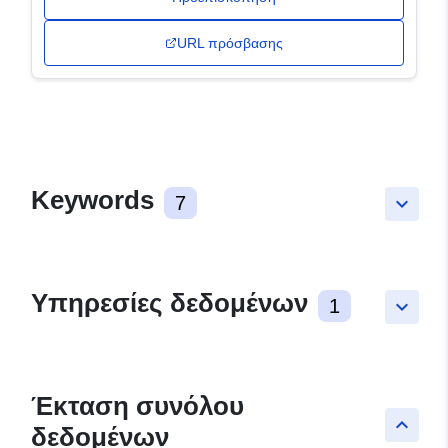
URL πρόσβασης
Keywords
7
keyboard_arrow_down
Υπηρεσίες δεδομένων
1
keyboard_arrow_down
Έκταση συνόλου
keyboard_arrow_up
δεδομένων