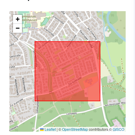
+
−
Leaflet
|
©
OpenStreetMap
contributors ©
GISCO