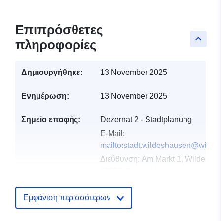
Επιπρόσθετες
keyboard_arrow_up
πληροφορίες
Δημιουργήθηκε:
13 November 2025
Ενημέρωση:
13 November 2025
Σημείο επαφής:
Dezernat 2 - Stadtplanung
E-Mail:
mailto:stadt.wildeshausen@wilde
Διεύθυνση:
Am Markt 1, Wildesha
27793, Deutschland
Διεύθυνση URL:
https://www.wildeshausen.de/
Εμφάνιση περισσότερων