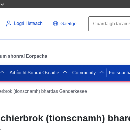
Logáil isteach
Gaeilge
il um shonraí Eorpacha
Aibíocht Sonraí Oscailte
Community
Foilseach
erbrok (tionscnamh) bhardas Ganderkesee
chierbrok (tionscnamh) bhar
e