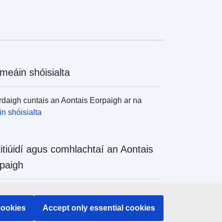
meáin shóisialta
daigh cuntais an Aontais Eorpaigh ar na
n shóisialta
titiúidí agus comhlachtaí an Aontais
paigh
daigh na hinstitiúidí agus na comhlachtaí
 de chuid an Aontais Eorpaigh
cookies
Accept only essential cookies