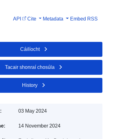
API
Cite
Metadata
Embed
RSS
Cáilíocht
Tacair shonraí chosúla
History
:
03 May 2024
e:
14 November 2024