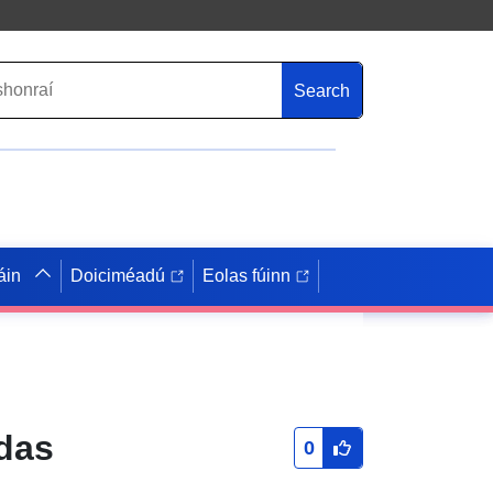
Search
áin
Doiciméadú
Eolas fúinn
das
0