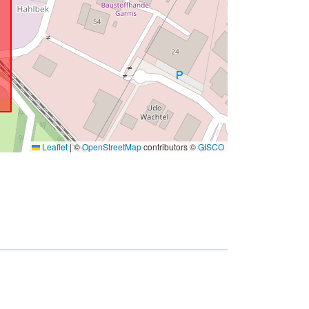
Leaflet
|
©
OpenStreetMap
contributors ©
GISCO