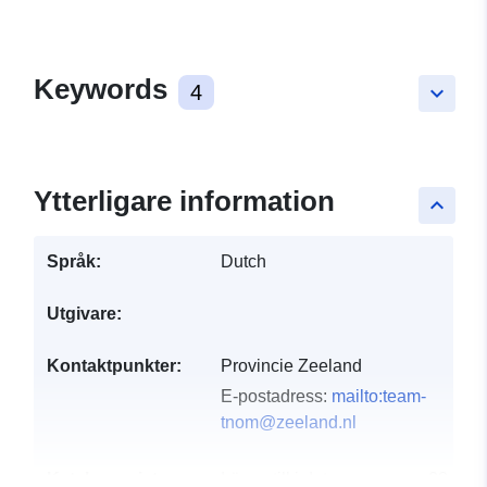
Keywords
4
keyboard_arrow_down
Ytterligare information
keyboard_arrow_up
Språk:
Dutch
Utgivare:
Kontaktpunkter:
Provincie Zeeland
E-postadress:
mailto:team-
tnom@zeeland.nl
Katalogregister:
Läggs till i data.europa.eu:
28