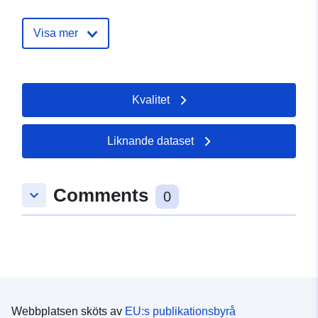
July 2026
Uppdaterad på data.europa.eu:
Visa mer
29 July 2026
uriRef:
http://data.europa.eu/88u/dataset/
Kvalitet
zoekgebied-klimaat-2023
Liknande dataset
Comments
keyboard_arrow_down
0
Webbplatsen sköts av
EU:s publikationsbyrå