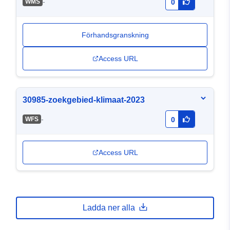
-
WMS
0
Förhandsgranskning
Access URL
30985-zoekgebied-klimaat-2023
-
WFS
0
Access URL
Ladda ner alla