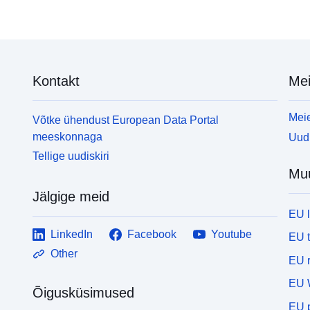
Kontakt
Mei
Meie
Võtke ühendust European Data Portal
meeskonnaga
Uudi
Tellige uudiskiri
Mu
Jälgige meid
EU 
LinkedIn
Facebook
Youtube
EU 
Other
EU r
EU 
Õigusküsimused
EU p