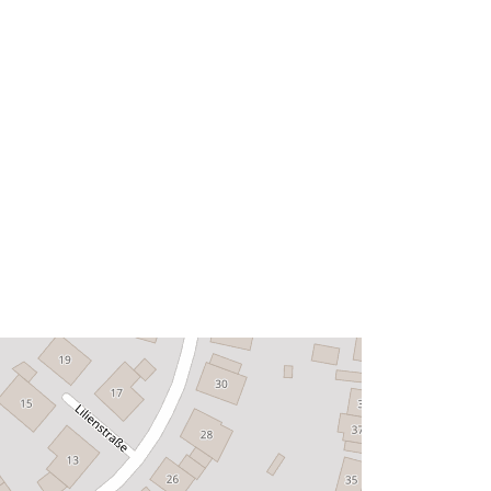
http://data.europa.eu/88u/dataset/30
9b069f-73cd-0001-9d4e-
8bd5f42c6c55