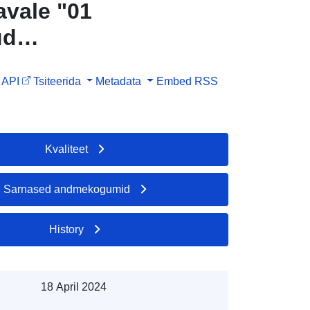
vale "01
ud
API
Tsiteerida
Metadata
Embed
RSS
Kvaliteet
Sarnased andmekogumid
History
18 April 2024