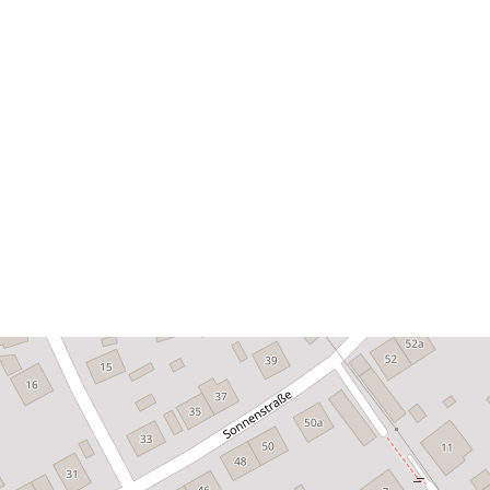
Ruumiline
vahend:
uriRef: