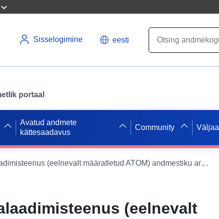
Sisselogimine
eesti
tlik portaal
Avatud andmete
Community
Välja
kättesaadavus
INSPIRE allalaadimisteenus (eelnevalt määratletud ATOM) andmestiku arengukavale "01 003 02, Rückert, 2. muudatus (lihtsustatud muudatus vastavalt §-le 13)"
alaadimisteenus (eelnevalt