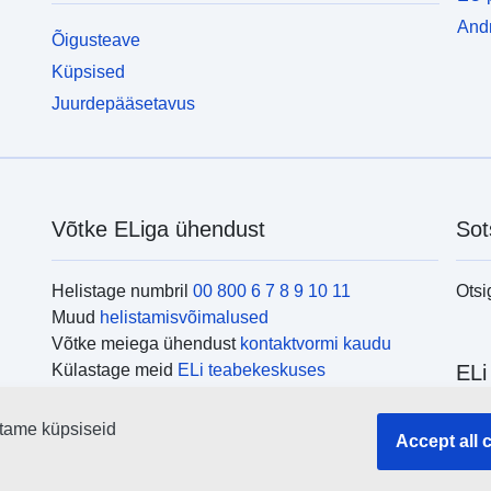
Andm
Õigusteave
Küpsised
Juurdepääsetavus
Võtke ELiga ühendust
Sot
Helistage numbril
00 800 6 7 8 9 10 11
Otsi
Muud
helistamisvõimalused
Võtke meiega ühendust
kontaktvormi kaudu
Külastage meid
ELi teabekeskuses
ELi
tame küpsiseid
Otsi
Accept all 