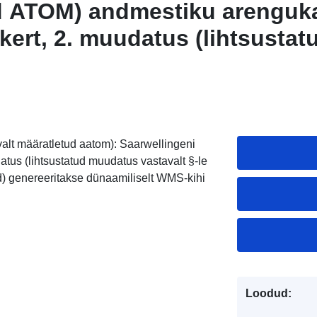
d ATOM) andmestiku arenguka
kert, 2. muudatus (lihtsustat
stavalt §-le 13)"
alt määratletud aatom): Saarwellingeni
tus (lihtsustatud muudatus vastavalt §-le
id) genereeritakse dünaamiliselt WMS-kihi
Loodud: