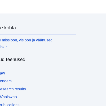
e kohta
 missioon, visioon ja väärtused
skiri
ud teenused
law
tenders
esearch results
Whoiswho
ublications