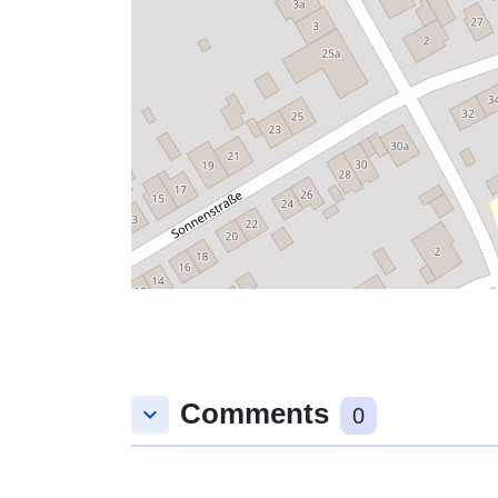
Comments
keyboard_arrow_down
0