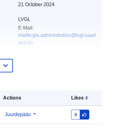
21 October 2024
LVGL
E-Mail:
mailto:gis.administration@lvgl.saarl
and.de
e:
Lisatud andmetele.europa.eu:
21 February
2026
Ajakohastatud veebisaidil Data.europa.eu:
26 April 2026
Actions
Likes
Koordinaadid:
[ [ 6.80597, 49.3574 ],
[ 6.80649, 49.3574 ], [ 6.80649,
49.3571 ], [ 6.80597, 49.3571 ], [
Juurdepääs
0
6.80597, 49.3574 ] ]
Tüüp:
Polygon