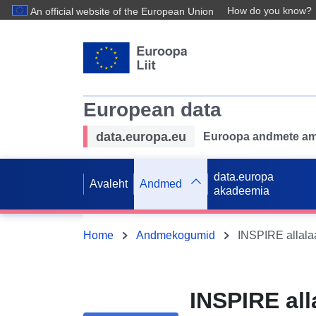
How do you know?
An official website of the European Union
European data
data.europa.eu
Euroopa andmete ame
data.europa
Avaleht
Andmed
akadeemia
Home
Andmekogumid
INSPIRE all