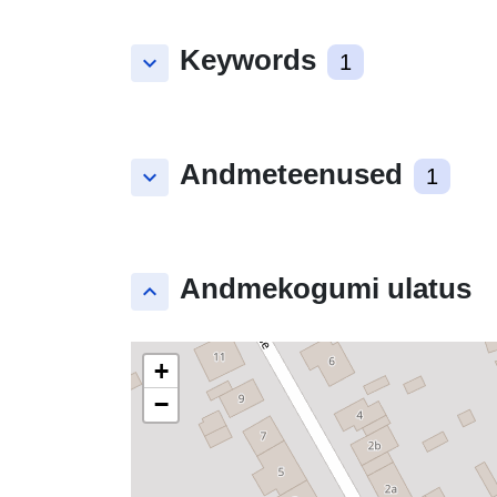
Keywords
keyboard_arrow_down
1
Andmeteenused
keyboard_arrow_down
1
Andmekogumi ulatus
keyboard_arrow_up
+
−