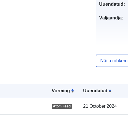
Uuendatud:
Väljaandja:
Kataloogi kirj
Näita rohkem
Vorming
Uuendatud
Geograafiline
ulatus:
21 October 2024
Atom Feed