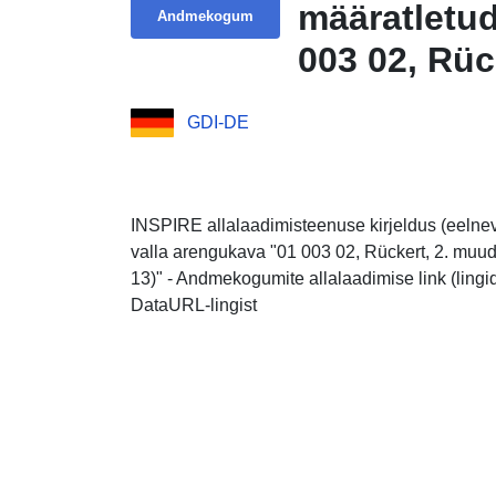
määratletu
Andmekogum
003 02, Rüc
muudatus va
GDI-DE
INSPIRE allalaadimisteenuse kirjeldus (eelnev
valla arengukava "01 003 02, Rückert, 2. muuda
13)" - Andmekogumite allalaadimise link (ling
DataURL-lingist