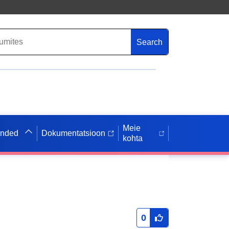
Search
Meie
anded
Dokumentatsioon
kohta
0