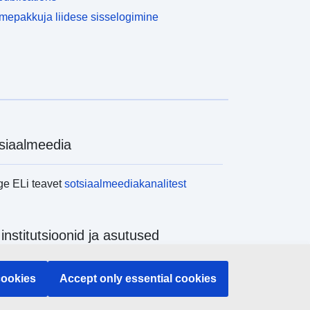
epakkuja liidese sisselogimine
siaalmeedia
ge ELi teavet
sotsiaalmeediakanalitest
 institutsioonid ja asutused
ge kõiki ELi institutsioone ja ameteid
cookies
Accept only essential cookies