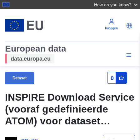
How do you know?
Inloggen
European data
data.europa.eu
0
Dataset
INSPIRE Download Service
(vooraf gedefinieerde
ATOM) voor dataset
ontwikkelingsplan "01 003