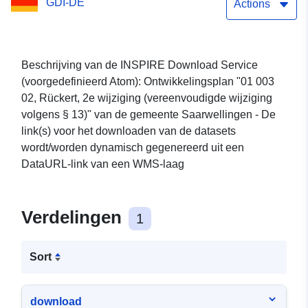
GDI-DE
02, Rückert, 2. wijziging
Actions
(vereenvoudigde wijziging
volgens § 13)"
Beschrijving van de INSPIRE Download Service
(voorgedefinieerd Atom): Ontwikkelingsplan "01 003
02, Rückert, 2e wijziging (vereenvoudigde wijziging
volgens § 13)" van de gemeente Saarwellingen - De
link(s) voor het downloaden van de datasets
wordt/worden dynamisch gegenereerd uit een
DataURL-link van een WMS-laag
Verdelingen
1
Sort
download