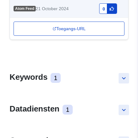
21 October 2024
Atom Feed
0
Toegangs-URL
Keywords
1
keyboard_arrow_down
Datadiensten
1
keyboard_arrow_down