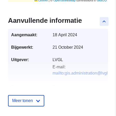
Aanvullende informatie
keyboard_arrow_up
Aangemaakt:
18 April 2024
Bijgewerkt:
21 October 2024
Uitgever:
LVGL
E-mail:
mailto:gis.administration@lvgl.saa
Catalogusregister
Toegevoegd aan data.europa.eu:
:
21 February 2026
Bijgewerkt op data.europa.eu:
26
Meer tonen
April 2026