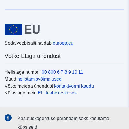
Seda veebisaiti haldab
europa.eu
Võtke ELiga ühendust
Helistage numbril
00 800 6 7 8 9 10 11
Muud
helistamisvõimalused
Võtke meiega ühendust
kontaktvormi kaudu
Külastage meid
ELi teabekeskuses
Sotsiaalmeedia
Kasutuskogemuse parandamiseks kasutame
Otsige ELi teavet
sotsiaalmeediakanalitest
küpsiseid