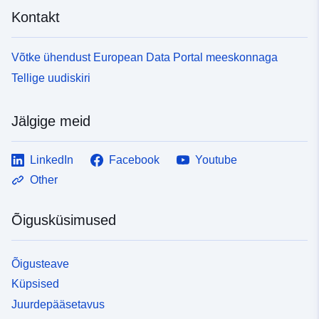
5fc0-4ae9-8d43-2842b3d649ac
Kontakt
Võtke ühendust European Data Portal meeskonnaga
Tellige uudiskiri
Jälgige meid
LinkedIn
Facebook
Youtube
Other
Õigusküsimused
Õigusteave
Küpsised
Juurdepääsetavus