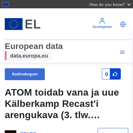
How do you know?
Sisselogimine
European data
data.europa.eu
0
Andmekogum
ATOM toidab vana ja uue
Kälberkamp Recast'i
arengukava (3. tlw.
Muudatusettepanek)