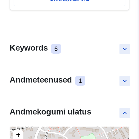
Keywords
6
keyboard_arrow_down
Andmeteenused
1
keyboard_arrow_down
Andmekogumi ulatus
keyboard_arrow_up
+