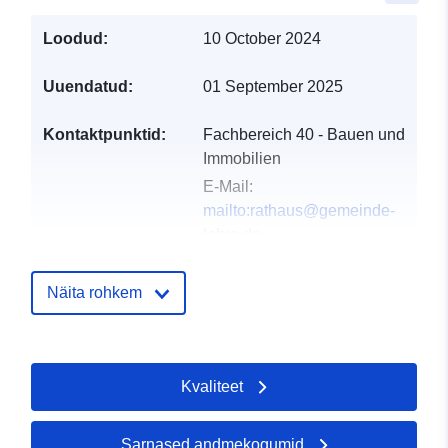
Loodud:
10 October 2024
Uuendatud:
01 September 2025
Kontaktpunktid:
Fachbereich 40 - Bauen und
Immobilien
E-Mail:
mailto:rathaus@gemeinde-
lehre.de
Aadress:
Marktstraße 10,
Lehre, D-38165,
Näita rohkem
Deutschland
URL:
https://gemeinde-
lehre.de
Kvaliteet
Kataloogi kirje:
Lisatud andmetele.europa.eu:
24 
2026
Sarnased andmekogumid