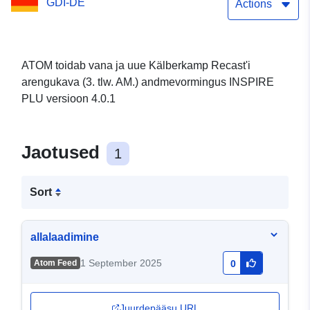
GDI-DE
Actions
ATOM toidab vana ja uue Kälberkamp Recast'i
arengukava (3. tlw. AM.) andmevormingus INSPIRE
PLU versioon 4.0.1
Jaotused
1
Sort
allalaadimine
1 September 2025
Atom Feed
0
Juurdepääsu URL