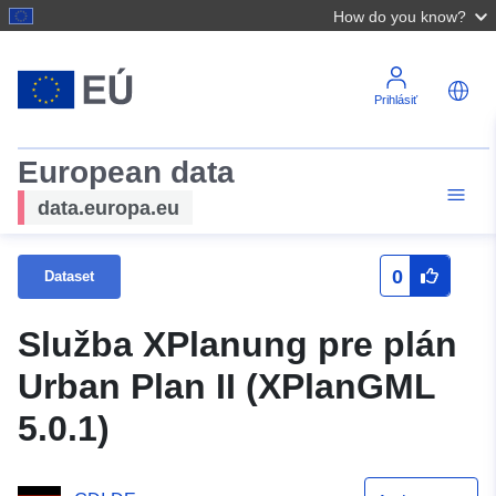
How do you know?
Prihlásiť
European data
data.europa.eu
0
Dataset
Služba XPlanung pre plán
Urban Plan II (XPlanGML
5.0.1)