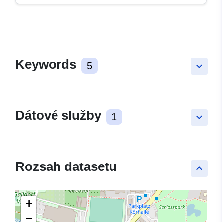
Keywords
5
keyboard_arrow_down
Dátové služby
1
keyboard_arrow_down
Rozsah datasetu
keyboard_arrow_up
+
−