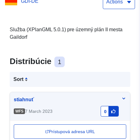
GDI-DE
Actions
Služba (XPlanGML 5.0.1) pre územný plán II mesta
Gaildorf
Distribúcie
1
Sort
stiahnuť
7 March 2023
WFS
0
Prístupová adresa URL