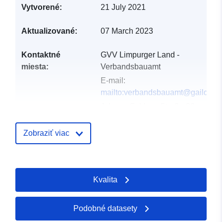
Vytvorené:
21 July 2021
Aktualizované:
07 March 2023
Kontaktné
GVV Limpurger Land -
miesta:
Verbandsbauamt
E-mail:
mailto:verbandsbauamt@gaildorf.
Adresa:
Schloss Straße 20,
Gaildorf, 74405, Deutschland
Adresa URL:
http://www.gaildorf.d
Zobraziť viac
Katalógový
Pridané k údajom.europa.eu:
07 F
záznam:
2026
Kvalita
Aktualizované na základe údajov.
26 April 2026
Podobné datasety
Zemepisné
Súradnice:
[ [ 9.7678507,