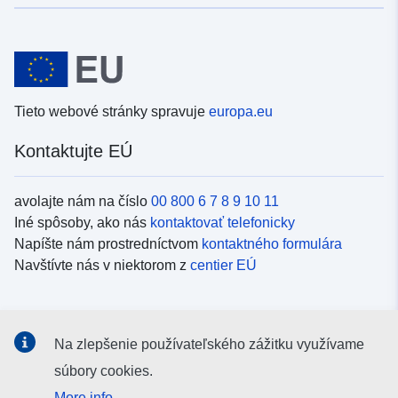
Tieto webové stránky spravuje
europa.eu
Kontaktujte EÚ
avolajte nám na číslo
00 800 6 7 8 9 10 11
Iné spôsoby, ako nás
kontaktovať telefonicky
Napíšte nám prostredníctvom
kontaktného formulára
Navštívte nás v niektorom z
centier EÚ
Sociálne médiá
Na zlepšenie používateľského zážitku využívame
Kanály EÚ na
sociálnych médiách
súbory cookies.
More info