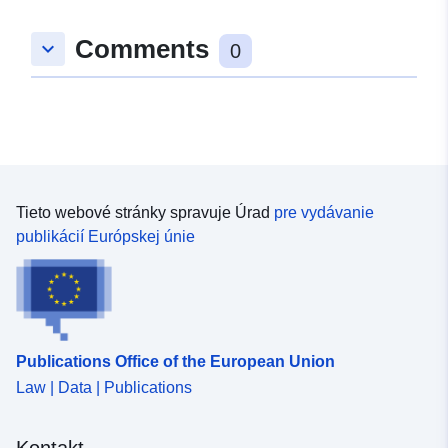
pokrytie:
49.0015327 ], [ 9.7707677,
Comments
keyboard_arrow_down
49.0015327 ], [ 9.7707677,
0
48.9985112 ], [ 9.7678507,
48.9985112 ], [ 9.7678507,
49.0015327 ] ]
Typ:
Polygon
Priestorové
Tieto webové stránky spravuje Úrad
pre vydávanie
zdroje:
publikácií Európskej únie
uriRef:
http://data.europa.eu/88u/dataset
bc96-4684-b14d-95ec52f20483
Publications Office of the European Union
Law | Data | Publications
Kontakt