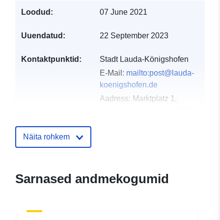
Loodud:
07 June 2021
Uuendatud:
22 September 2023
Kontaktpunktid:
Stadt Lauda-Königshofen
E-Mail:
mailto:post@lauda-
koenigshofen.de
Aadress:
Marktplatz 1,
Lauda-Königshofen, 97922,
Deutschland
URL:
http://www.lauda-
Näita rohkem
koenigshofen.de
Kataloogi kirje:
Lisatud andmetele.europa.eu:
21 
Sarnased andmekogumid
2026
Ajakohastatud veebisaidil Data.eu
26 April 2026