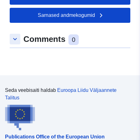
Sarnased andmekogumid
Comments
keyboard_arrow_down
0
Seda veebisaiti haldab
Euroopa Liidu Väljaannete
Talitus
Publications Office of the European Union