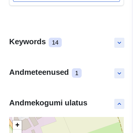
Keywords
14
keyboard_arrow_down
Andmeteenused
1
keyboard_arrow_down
Andmekogumi ulatus
keyboard_arrow_up
+