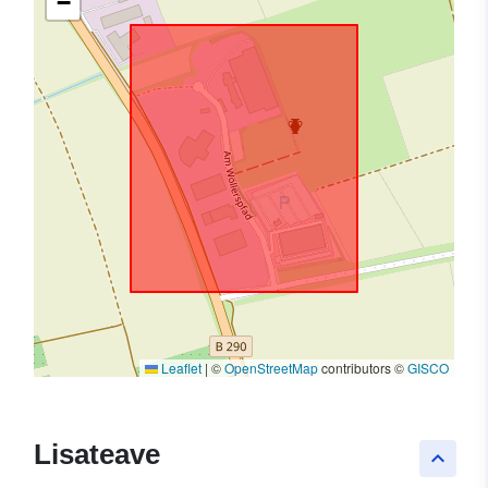
−
Leaflet
|
©
OpenStreetMap
contributors ©
GISCO
Lisateave
keyboard_arrow_up