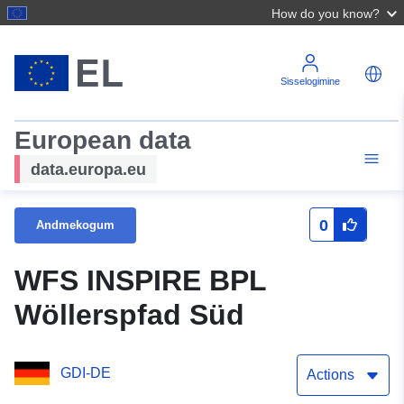
How do you know?
Sisselogimine
European data
data.europa.eu
0
Andmekogum
WFS INSPIRE BPL
Wöllerspfad Süd
GDI-DE
Actions