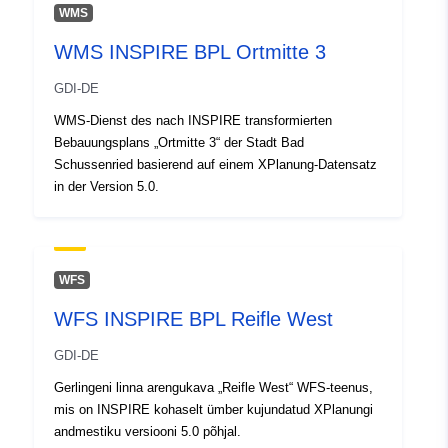
WMS
Geograafiline
Koordinaadid:
[ [ 9.7387766,
WMS INSPIRE BPL Ortmitte 3
ulatus:
49.5397484 ], [ 9.7432374,
49.5397484 ], [ 9.7432374,
GDI-DE
49.5363294 ], [ 9.7387766,
WMS-Dienst des nach INSPIRE transformierten
49.5363294 ], [ 9.7387766,
Bebauungsplans „Ortmitte 3“ der Stadt Bad
49.5397484 ] ]
Schussenried basierend auf einem XPlanung-Datensatz
Tüüp:
Polygon
in der Version 5.0.
Ruumiline
vahend:
WFS
Vastab:
Ressurss:
WFS INSPIRE BPL Reifle West
http://data.europa.eu/eli/reg/2009/
GDI-DE
uriRef:
http://data.europa.eu/88u/dataset
Gerlingeni linna arengukava „Reifle West“ WFS-teenus,
1d7b-4a70-be91-2f3438c18d23
mis on INSPIRE kohaselt ümber kujundatud XPlanungi
andmestiku versiooni 5.0 põhjal.