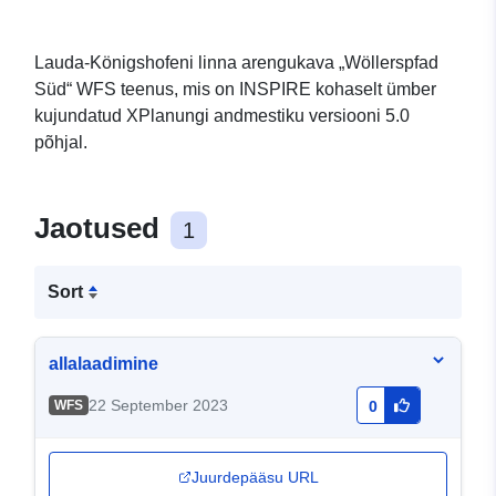
Lauda-Königshofeni linna arengukava „Wöllerspfad
Süd“ WFS teenus, mis on INSPIRE kohaselt ümber
kujundatud XPlanungi andmestiku versiooni 5.0
põhjal.
Jaotused
1
Sort
allalaadimine
22 September 2023
WFS
0
Juurdepääsu URL