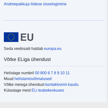
Andmepakkuja liidese sisselogimine
Seda veebisaiti haldab
europa.eu
Võtke ELiga ühendust
Helistage numbril
00 800 6 7 8 9 10 11
Muud
helistamisvõimalused
Võtke meiega ühendust
kontaktvormi kaudu
Külastage meid
ELi teabekeskuses
Sotsiaalmeedia