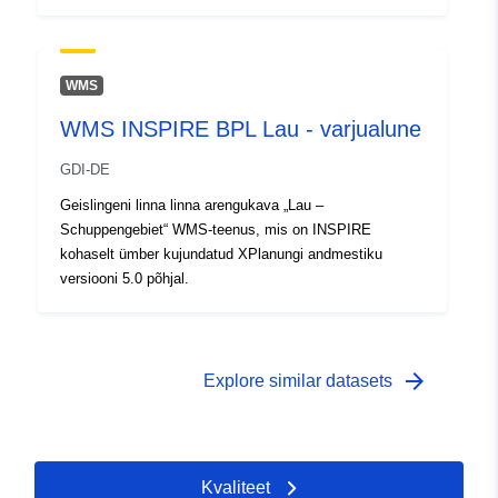
WMS
WMS INSPIRE BPL Lau - varjualune
GDI-DE
Geislingeni linna linna arengukava „Lau –
Schuppengebiet“ WMS-teenus, mis on INSPIRE
kohaselt ümber kujundatud XPlanungi andmestiku
versiooni 5.0 põhjal.
arrow_forward
Explore similar datasets
Kvaliteet