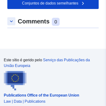
26 April 2026
Conjuntos de dados semelhantes
Espacial:
Coordenadas:
[ [ 9.1966377,
Comments
keyboard_arrow_down
49.2357218 ], [ 9.1991248,
0
49.2357218 ], [ 9.1991248,
49.2342699 ], [ 9.1966377,
49.2342699 ], [ 9.1966377,
49.2357218 ] ]
Tipo:
Polygon
Este sítio é gerido pelo
Serviço das Publicações da
Recurso
União Europeia
espacial:
uriRef:
http://data.europa.eu/88u/dataset
d0c8-49ce-ba57-c078724fb817
Publications Office of the European Union
Law | Data | Publications