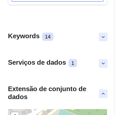
Keywords
14
keyboard_arrow_down
Serviços de dados
1
keyboard_arrow_down
Extensão de conjunto de
keyboard_arrow_up
dados