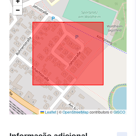
+
−
Leaflet
|
©
OpenStreetMap
contributors ©
GISCO