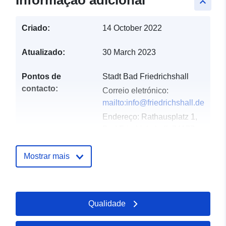
Informação adicional
keyboard_arrow_up
Criado:
14 October 2022
Atualizado:
30 March 2023
Pontos de
Stadt Bad Friedrichshall
contacto:
Correio eletrónico:
mailto:info@friedrichshall.de
Endereço:
Rathausplatz 1,
Bad Friedrichshall, 74177,
Deutschland
URL:
Mostrar mais
http://www.friedrichshall.de
Registo do
Acrescentado à data.europa.eu:
Qualidade
catálogo:
21 February 2026
Atualizado em data.europa.eu: