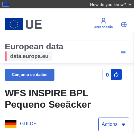
How do you know?
Abrir sessão
European data
data.europa.eu
0
Conjunto de dados
WFS INSPIRE BPL
Pequeno Seeäcker
GDI-DE
Actions