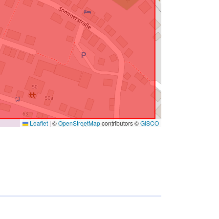
Leaflet
|
©
OpenStreetMap
contributors ©
GISCO