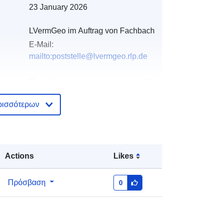
23 January 2026
LVermGeo im Auftrag von Fachbach
E-Mail:
mailto:poststelle@lvermgeo.rlp.de
Προστίθεται στο data.europa.eu:
21
February 2026
ρισσότερων
Επικαιροποιήθηκε στα data.europa.eu:
26 April 2026
Συντεταγμένες:
[ [ 7.67927, 50.3408
Actions
Likes
], [ 7.69088, 50.3408 ], [ 7.69088,
50.3383 ], [ 7.67927, 50.3383 ], [
7.67927, 50.3408 ] ]
Πρόσβαση
0
Τύπος:
Polygon
κών