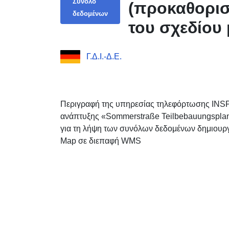
Σύνολο
(προκαθορισ
δεδομένων
του σχεδίου
Γ.Δ.Ι.-Δ.Ε.
Περιγραφή της υπηρεσίας τηλεφόρτωσης INSP
ανάπτυξης «Sommerstraße Teilbebauungsplan
για τη λήψη των συνόλων δεδομένων δημιουργο
Map σε διεπαφή WMS