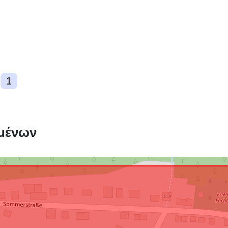
δεδομένων:
uriRef:
1
μένων