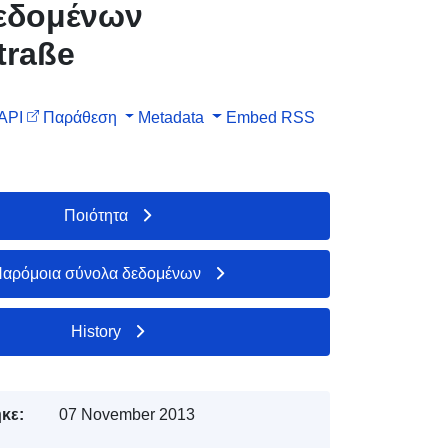
δεδομένων
traße
API
Παράθεση
Metadata
Embed
RSS
Ποιότητα
αρόμοια σύνολα δεδομένων
History
κε:
07 November 2013