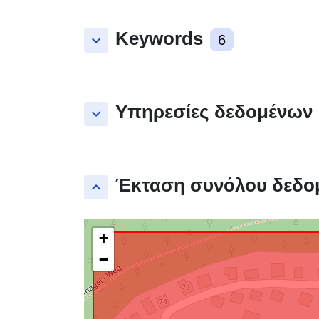
Keywords
keyboard_arrow_down
6
Υπηρεσίες δεδομένων
keyboard_arrow_down
Έκταση συνόλου δεδο
keyboard_arrow_up
+
−