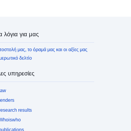
α λόγια για μας
οστολή μας, το όραμά μας και οι αξίες μας
ερωτικό δελτίο
ες υπηρεσίες
law
tenders
esearch results
Whoiswho
ublications