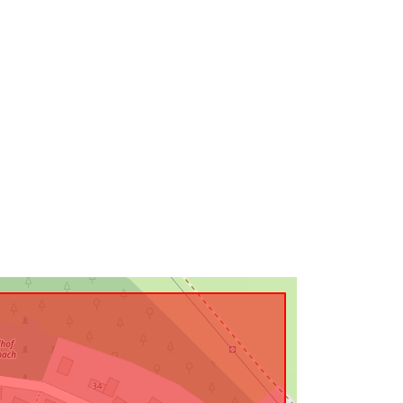
http://data.europa.eu/88u/dataset/30
b20ee8-3f68-0002-5132-
fc4c715d366b