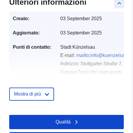
Ulteriori informazioni
keyboard_arrow_up
Creato:
03 September 2025
Aggiornato:
03 September 2025
Punti di contatto:
Stadt Künzelsau
E-mail:
mailto:info@kuenzelsau.d
Indirizzo:
Stuttgarter Straße 7, Kü
Dataset Testo del segnaposto del 
http://www.kuenzelsau.de
Mostra di più
Registro del
Aggiunta a data.europa.eu:
24
catalogo:
January 2026
Aggiornato su data.europa.eu:
26 April 2026
Qualità
Spaziale:
Coordinate:
[ [ 9.688109,