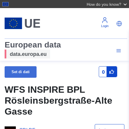
How do you know?
Login
European data
data.europa.eu
0
Set di dati
WFS INSPIRE BPL
Rösleinsbergstraße-Alte
Gasse