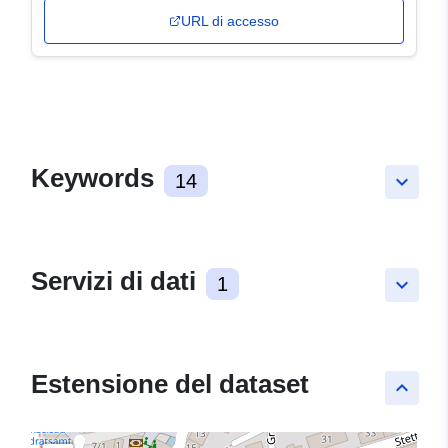
URL di accesso
Keywords
14
keyboard_arrow_down
Servizi di dati
1
keyboard_arrow_down
Estensione del dataset
keyboard_arrow_up