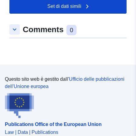
Set di dati simili
49.2768369 ], [ 9.6901917,
49.2768369 ], [ 9.6901917,
49.2748179 ], [ 9.688109,
Comments
keyboard_arrow_down
49.2748179 ], [ 9.688109,
0
49.2768369 ] ]
Tipo:
Polygon
Risorsa spaziale:
Conforme a:
Risorsa:
Questo sito web è gestito dall'
Ufficio delle pubblicazioni
http://data.europa.eu/eli/reg/2009/
dell'Unione europea
uriRef:
http://data.europa.eu/88u/dataset
7e86-4cb0-9fee-f7d917b57f2d
Publications Office of the European Union
Law | Data | Publications