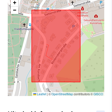
+
−
Leaflet
|
©
OpenStreetMap
contributors ©
GISCO